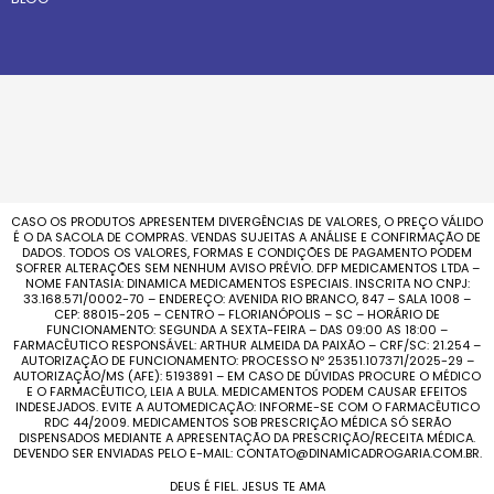
CASO OS PRODUTOS APRESENTEM DIVERGÊNCIAS DE VALORES, O PREÇO VÁLIDO
É O DA SACOLA DE COMPRAS. VENDAS SUJEITAS A ANÁLISE E CONFIRMAÇÃO DE
DADOS. TODOS OS VALORES, FORMAS E CONDIÇÕES DE PAGAMENTO PODEM
SOFRER ALTERAÇÕES SEM NENHUM AVISO PRÉVIO. DFP MEDICAMENTOS LTDA –
NOME FANTASIA: DINAMICA MEDICAMENTOS ESPECIAIS. INSCRITA NO CNPJ:
33.168.571/0002-70 – ENDEREÇO: AVENIDA RIO BRANCO, 847 – SALA 1008 –
CEP: 88015-205 – CENTRO – FLORIANÓPOLIS – SC – HORÁRIO DE
FUNCIONAMENTO: SEGUNDA A SEXTA-FEIRA – DAS 09:00 AS 18:00 –
FARMACÊUTICO RESPONSÁVEL: ARTHUR ALMEIDA DA PAIXÃO – CRF/SC: 21.254 –
AUTORIZAÇÃO DE FUNCIONAMENTO: PROCESSO Nº 25351.107371/2025-29 –
AUTORIZAÇÃO/MS (AFE): 5193891 – EM CASO DE DÚVIDAS PROCURE O MÉDICO
E O FARMACÊUTICO, LEIA A BULA. MEDICAMENTOS PODEM CAUSAR EFEITOS
INDESEJADOS. EVITE A AUTOMEDICAÇÃO: INFORME-SE COM O FARMACÊUTICO
RDC 44/2009. MEDICAMENTOS SOB PRESCRIÇÃO MÉDICA SÓ SERÃO
DISPENSADOS MEDIANTE A APRESENTAÇÃO DA PRESCRIÇÃO/RECEITA MÉDICA.
DEVENDO SER ENVIADAS PELO E-MAIL: CONTATO@DINAMICADROGARIA.COM.BR.
DEUS É FIEL. JESUS TE AMA