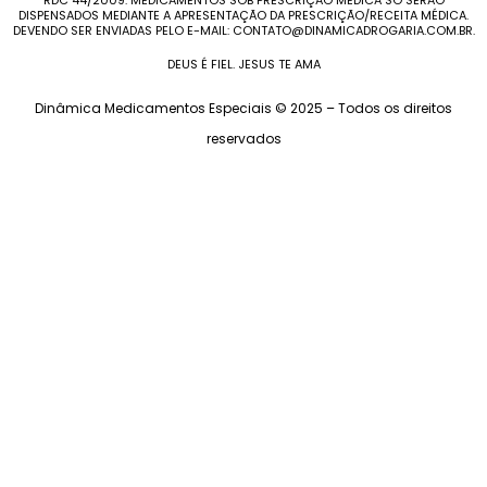
RDC 44/2009. MEDICAMENTOS SOB PRESCRIÇÃO MÉDICA SÓ SERÃO
DISPENSADOS MEDIANTE A APRESENTAÇÃO DA PRESCRIÇÃO/RECEITA MÉDICA.
DEVENDO SER ENVIADAS PELO E-MAIL: CONTATO@DINAMICADROGARIA.COM.BR.
DEUS É FIEL. JESUS TE AMA
Dinâmica Medicamentos Especiais © 2025 – Todos os direitos
reservados