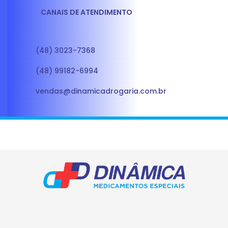
CANAIS DE ATENDIMENTO
(48) 3023-7368
(48) 99182-6994
vendas@dinamicadrogaria.com.br