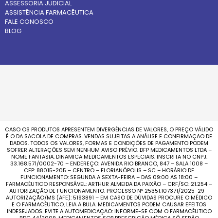
ASSESSORIA JUDICIAL
ASSISTÊNCIA FARMACÊUTICA
FALE CONOSCO
BLOG
CASO OS PRODUTOS APRESENTEM DIVERGÊNCIAS DE VALORES, O PREÇO VÁLIDO
É O DA SACOLA DE COMPRAS. VENDAS SUJEITAS A ANÁLISE E CONFIRMAÇÃO DE
DADOS. TODOS OS VALORES, FORMAS E CONDIÇÕES DE PAGAMENTO PODEM
SOFRER ALTERAÇÕES SEM NENHUM AVISO PRÉVIO. DFP MEDICAMENTOS LTDA –
NOME FANTASIA: DINAMICA MEDICAMENTOS ESPECIAIS. INSCRITA NO CNPJ:
33.168.571/0002-70 – ENDEREÇO: AVENIDA RIO BRANCO, 847 – SALA 1008 –
CEP: 88015-205 – CENTRO – FLORIANÓPOLIS – SC – HORÁRIO DE
FUNCIONAMENTO: SEGUNDA A SEXTA-FEIRA – DAS 09:00 AS 18:00 –
FARMACÊUTICO RESPONSÁVEL: ARTHUR ALMEIDA DA PAIXÃO – CRF/SC: 21.254 –
AUTORIZAÇÃO DE FUNCIONAMENTO: PROCESSO Nº 25351.107371/2025-29 –
AUTORIZAÇÃO/MS (AFE): 5193891 – EM CASO DE DÚVIDAS PROCURE O MÉDICO
E O FARMACÊUTICO, LEIA A BULA. MEDICAMENTOS PODEM CAUSAR EFEITOS
INDESEJADOS. EVITE A AUTOMEDICAÇÃO: INFORME-SE COM O FARMACÊUTICO