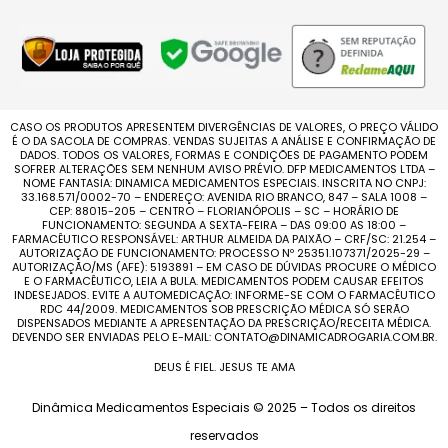
CASO OS PRODUTOS APRESENTEM DIVERGÊNCIAS DE VALORES, O PREÇO VÁLIDO
É O DA SACOLA DE COMPRAS. VENDAS SUJEITAS A ANÁLISE E CONFIRMAÇÃO DE
DADOS. TODOS OS VALORES, FORMAS E CONDIÇÕES DE PAGAMENTO PODEM
SOFRER ALTERAÇÕES SEM NENHUM AVISO PRÉVIO. DFP MEDICAMENTOS LTDA –
NOME FANTASIA: DINAMICA MEDICAMENTOS ESPECIAIS. INSCRITA NO CNPJ:
33.168.571/0002-70 – ENDEREÇO: AVENIDA RIO BRANCO, 847 – SALA 1008 –
CEP: 88015-205 – CENTRO – FLORIANÓPOLIS – SC – HORÁRIO DE
FUNCIONAMENTO: SEGUNDA A SEXTA-FEIRA – DAS 09:00 AS 18:00 –
FARMACÊUTICO RESPONSÁVEL: ARTHUR ALMEIDA DA PAIXÃO – CRF/SC: 21.254 –
AUTORIZAÇÃO DE FUNCIONAMENTO: PROCESSO Nº 25351.107371/2025-29 –
AUTORIZAÇÃO/MS (AFE): 5193891 – EM CASO DE DÚVIDAS PROCURE O MÉDICO
E O FARMACÊUTICO, LEIA A BULA. MEDICAMENTOS PODEM CAUSAR EFEITOS
INDESEJADOS. EVITE A AUTOMEDICAÇÃO: INFORME-SE COM O FARMACÊUTICO
RDC 44/2009. MEDICAMENTOS SOB PRESCRIÇÃO MÉDICA SÓ SERÃO
DISPENSADOS MEDIANTE A APRESENTAÇÃO DA PRESCRIÇÃO/RECEITA MÉDICA.
DEVENDO SER ENVIADAS PELO E-MAIL: CONTATO@DINAMICADROGARIA.COM.BR.
DEUS É FIEL. JESUS TE AMA
Dinâmica Medicamentos Especiais © 2025 – Todos os direitos
reservados