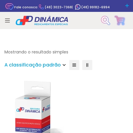
Fale conosco:
(48) 3023-7368
|
(48) 99182-6994
Rastrear pedido
Mostrando o resultado simples
A classificação padrão