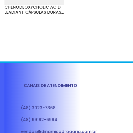
CHENODEOXYCHOLIC ACID
LEADIANT CÁPSULAS DURAS.
CONCENTRAÇÃO = 250MG
DE ÁCIDO
CHENODEOXICÓLICO
LEADIANT.
CANAIS DE ATENDIMENTO
(48) 3023-7368
(48) 99182-6994
vendas@dinamicadrogaria.com.br