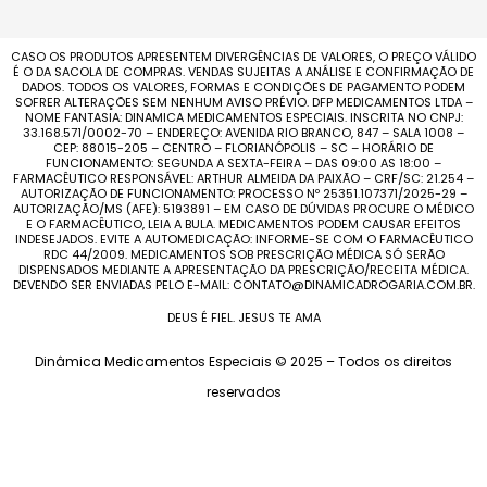
CASO OS PRODUTOS APRESENTEM DIVERGÊNCIAS DE VALORES, O PREÇO VÁLIDO
É O DA SACOLA DE COMPRAS. VENDAS SUJEITAS A ANÁLISE E CONFIRMAÇÃO DE
DADOS. TODOS OS VALORES, FORMAS E CONDIÇÕES DE PAGAMENTO PODEM
SOFRER ALTERAÇÕES SEM NENHUM AVISO PRÉVIO. DFP MEDICAMENTOS LTDA –
NOME FANTASIA: DINAMICA MEDICAMENTOS ESPECIAIS. INSCRITA NO CNPJ:
33.168.571/0002-70 – ENDEREÇO: AVENIDA RIO BRANCO, 847 – SALA 1008 –
CEP: 88015-205 – CENTRO – FLORIANÓPOLIS – SC – HORÁRIO DE
FUNCIONAMENTO: SEGUNDA A SEXTA-FEIRA – DAS 09:00 AS 18:00 –
FARMACÊUTICO RESPONSÁVEL: ARTHUR ALMEIDA DA PAIXÃO – CRF/SC: 21.254 –
AUTORIZAÇÃO DE FUNCIONAMENTO: PROCESSO Nº 25351.107371/2025-29 –
AUTORIZAÇÃO/MS (AFE): 5193891 – EM CASO DE DÚVIDAS PROCURE O MÉDICO
E O FARMACÊUTICO, LEIA A BULA. MEDICAMENTOS PODEM CAUSAR EFEITOS
INDESEJADOS. EVITE A AUTOMEDICAÇÃO: INFORME-SE COM O FARMACÊUTICO
RDC 44/2009. MEDICAMENTOS SOB PRESCRIÇÃO MÉDICA SÓ SERÃO
DISPENSADOS MEDIANTE A APRESENTAÇÃO DA PRESCRIÇÃO/RECEITA MÉDICA.
DEVENDO SER ENVIADAS PELO E-MAIL: CONTATO@DINAMICADROGARIA.COM.BR.
DEUS É FIEL. JESUS TE AMA
Dinâmica Medicamentos Especiais © 2025 – Todos os direitos
reservados