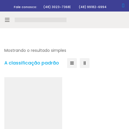
Fale conosco:
(48) 3023-7368
|
(48) 99182-6994
Rastrear pedido
Mostrando o resultado simples
A classificação padrão