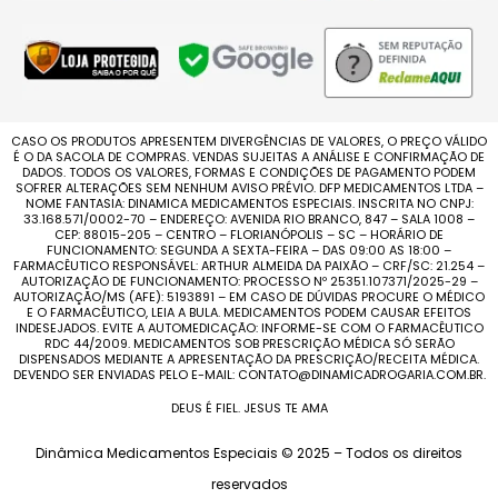
CASO OS PRODUTOS APRESENTEM DIVERGÊNCIAS DE VALORES, O PREÇO VÁLIDO
É O DA SACOLA DE COMPRAS. VENDAS SUJEITAS A ANÁLISE E CONFIRMAÇÃO DE
DADOS. TODOS OS VALORES, FORMAS E CONDIÇÕES DE PAGAMENTO PODEM
SOFRER ALTERAÇÕES SEM NENHUM AVISO PRÉVIO. DFP MEDICAMENTOS LTDA –
NOME FANTASIA: DINAMICA MEDICAMENTOS ESPECIAIS. INSCRITA NO CNPJ:
33.168.571/0002-70 – ENDEREÇO: AVENIDA RIO BRANCO, 847 – SALA 1008 –
CEP: 88015-205 – CENTRO – FLORIANÓPOLIS – SC – HORÁRIO DE
FUNCIONAMENTO: SEGUNDA A SEXTA-FEIRA – DAS 09:00 AS 18:00 –
FARMACÊUTICO RESPONSÁVEL: ARTHUR ALMEIDA DA PAIXÃO – CRF/SC: 21.254 –
AUTORIZAÇÃO DE FUNCIONAMENTO: PROCESSO Nº 25351.107371/2025-29 –
AUTORIZAÇÃO/MS (AFE): 5193891 – EM CASO DE DÚVIDAS PROCURE O MÉDICO
E O FARMACÊUTICO, LEIA A BULA. MEDICAMENTOS PODEM CAUSAR EFEITOS
INDESEJADOS. EVITE A AUTOMEDICAÇÃO: INFORME-SE COM O FARMACÊUTICO
RDC 44/2009. MEDICAMENTOS SOB PRESCRIÇÃO MÉDICA SÓ SERÃO
DISPENSADOS MEDIANTE A APRESENTAÇÃO DA PRESCRIÇÃO/RECEITA MÉDICA.
DEVENDO SER ENVIADAS PELO E-MAIL: CONTATO@DINAMICADROGARIA.COM.BR.
DEUS É FIEL. JESUS TE AMA
Dinâmica Medicamentos Especiais © 2025 – Todos os direitos
reservados