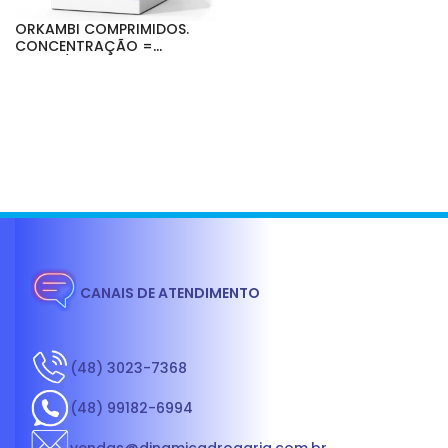
ORKAMBI COMPRIMIDOS.
CONCENTRAÇÃO =
100MG/125MG,
200MG/125MG. GRÂNULOS
ORAIS. CONCENTRAÇÃO =
100MG/125MG E
150MG/188MG.
CANAIS DE ATENDIMENTO
(48) 3023-7368
(48) 99182-6994