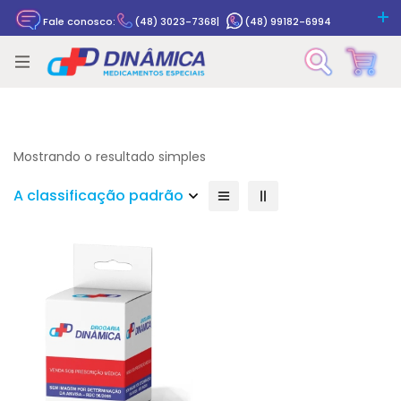
Fale conosco:
(48) 3023-7368
|
(48) 99182-6994
Rastrear pedido
Mostrando o resultado simples
A classificação padrão