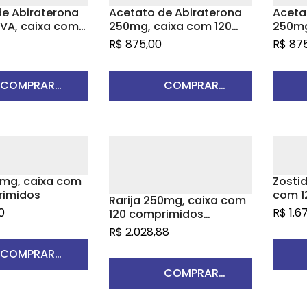
e Abiraterona
Acetato de Abiraterona
Aceta
VA, caixa com
250mg, caixa com 120
250mg
rimidos
comprimidos revestidos
compr
R$
875,00
R$
875
s
– DOCTOR REDDY’S
– SA
COMPRAR
COMPRAR
RODUTO
PRODUTO
0mg, caixa com
Zosti
rimidos
com 1
Rarija 250mg, caixa com
0
R$
1.6
120 comprimidos
revestidos
R$
2.028,88
COMPRAR
COMPRAR
RODUTO
PRODUTO