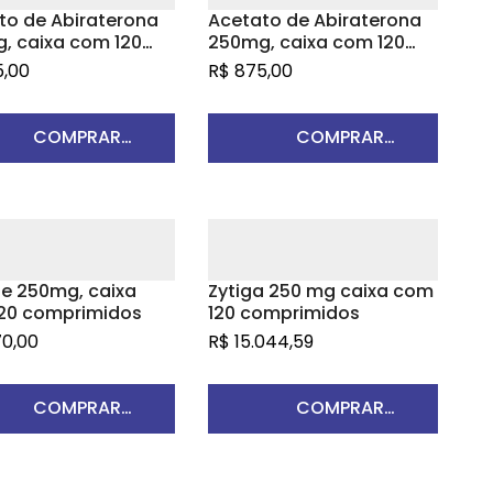
to de Abiraterona
Acetato de Abiraterona
, caixa com 120
250mg, caixa com 120
imidos revestidos
comprimidos revestidos
,00
R$
875,00
NDOZ
– SUN PHARMA
COMPRAR
COMPRAR
PRODUTO
PRODUTO
de 250mg, caixa
Zytiga 250 mg caixa com
20 comprimidos
120 comprimidos
70,00
R$
15.044,59
COMPRAR
COMPRAR
PRODUTO
PRODUTO