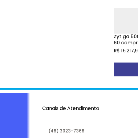
Zytiga 5
60 compr
revestido
R$
15.217,
P
Canais de Atendimento
(48) 3023-7368