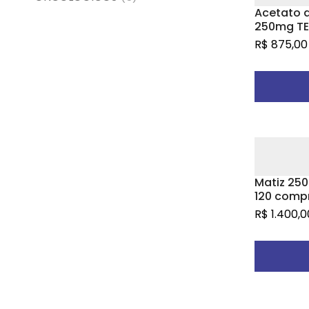
Acetato d
250mg TE
120 comp
R$
875,00
revestido
P
Matiz 25
120 comp
R$
1.400,0
P