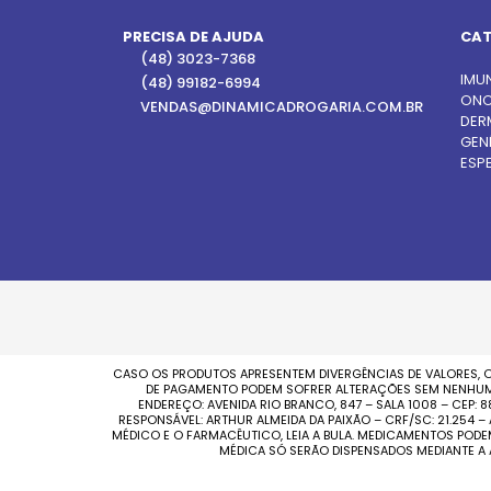
PRECISA DE AJUDA
CAT
(48) 3023-7368
IMU
(48) 99182-6994
ONC
VENDAS@DINAMICADROGARIA.COM.BR
DER
GEN
ESPE
CASO OS PRODUTOS APRESENTEM DIVERGÊNCIAS DE VALORES, O
DE PAGAMENTO PODEM SOFRER ALTERAÇÕES SEM NENHUM AV
ENDEREÇO: AVENIDA RIO BRANCO, 847 – SALA 1008 – CEP:
RESPONSÁVEL: ARTHUR ALMEIDA DA PAIXÃO – CRF/SC: 21.254
MÉDICO E O FARMACÊUTICO, LEIA A BULA. MEDICAMENTOS POD
MÉDICA SÓ SERÃO DISPENSADOS MEDIANTE A