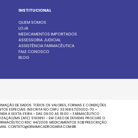
INSTITUCIONAL
QUEM SOMOS
LOJA
MEDICAMENTOS IMPORTADOS
ASSESSORIA JUDICIAL
ASSISTÊNCIA FARMACÊUTICA
FALE CONOSCO
BLOG
FIRMAÇÃO DE DADOS. TODOS OS VALORES, FORMAS E CONDIÇÕES
S ESPECIAIS. INSCRITA NO CNPJ: 33.168.571/0002-70 –
NDA A SEXTA-FEIRA – DAS 09:00 AS 18:00 – FARMACÊUTICO
IZAÇÃO/MS (AFE): 5193891 – EM CASO DE DÚVIDAS PROCURE O
O FARMACÊUTICO RDC 44/2009. MEDICAMENTOS SOB PRESCRIÇÃO
-MAIL: CONTATO@DINAMICADROGARIA.COM.BR.