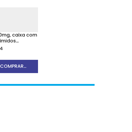
00mg, caixa com
imidos
s
94
COMPRAR
RODUTO