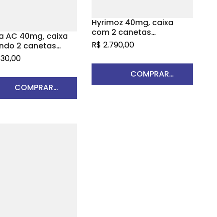
Hyrimoz 40mg, caixa
com 2 canetas
a AC 40mg, caixa
aplicadoras preenchidas
R$
2.790,00
ndo 2 canetas
com 0,8mL de solução de
ced com 0,4mL de
530,00
uso subcutâneo
ão de uso
COMPRAR
tâneo + 2 lenços
cidos em álcool
COMPRAR
PRODUTO
PRODUTO