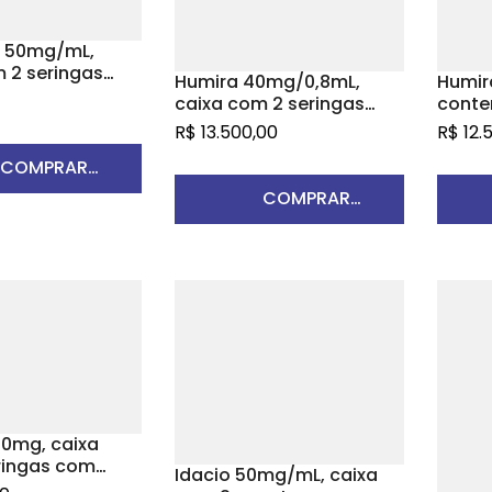
 50mg/mL,
 2 seringas
Humira 40mg/0,8mL,
Humir
das com 0,8mL
7
caixa com 2 seringas
conte
o injetável
preenchidas com 0,8mL
advan
R$
13.500,00
R$
12.
aneta
de solução de uso
soluç
ra
COMPRAR
subcutâneo + 2 lenços
subcu
umedecidos em álcool
umede
COMPRAR
RODUTO
PRODUTO
40mg, caixa
ringas com
Idacio 50mg/mL, caixa
 preenchidas