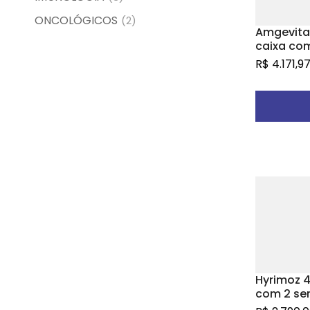
ONCOLÓGICOS
(2)
Amgevita
caixa com
preenchi
R$
4.171,9
de soluçã
cada + c
aplicado
P
Hyrimoz 
com 2 se
agulha e