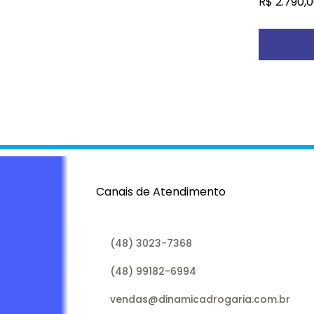
R$
2.790,0
com 0,8m
uso subc
P
Canais de Atendimento
(48) 3023-7368
(48) 99182-6994
vendas@dinamicadrogaria.com.br