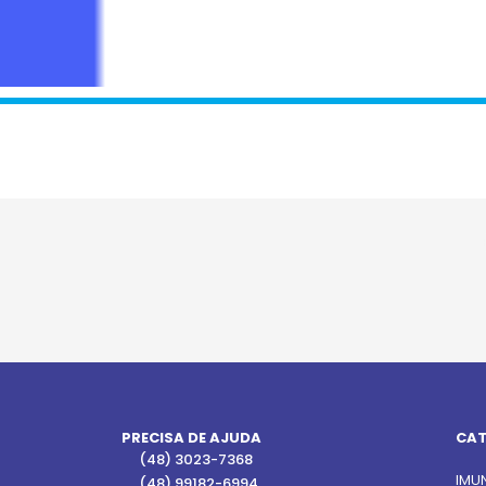
PRECISA DE AJUDA
CAT
(48) 3023-7368
IMU
(48) 99182-6994