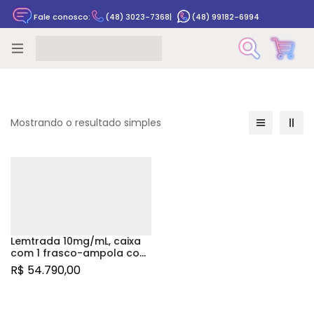
Fale conosco:
(48) 3023-7368
|
(48) 99182-6994
Rastrear pedido
Mostrando o resultado simples
Lemtrada 10mg/mL, caixa
com 1 frasco-ampola com
solução para infusão
R$
54.790,00
intravenosa