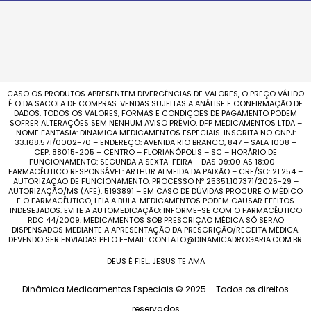
CASO OS PRODUTOS APRESENTEM DIVERGÊNCIAS DE VALORES, O PREÇO VÁLIDO
É O DA SACOLA DE COMPRAS. VENDAS SUJEITAS A ANÁLISE E CONFIRMAÇÃO DE
DADOS. TODOS OS VALORES, FORMAS E CONDIÇÕES DE PAGAMENTO PODEM
SOFRER ALTERAÇÕES SEM NENHUM AVISO PRÉVIO. DFP MEDICAMENTOS LTDA –
NOME FANTASIA: DINAMICA MEDICAMENTOS ESPECIAIS. INSCRITA NO CNPJ:
33.168.571/0002-70 – ENDEREÇO: AVENIDA RIO BRANCO, 847 – SALA 1008 –
CEP: 88015-205 – CENTRO – FLORIANÓPOLIS – SC – HORÁRIO DE
FUNCIONAMENTO: SEGUNDA A SEXTA-FEIRA – DAS 09:00 AS 18:00 –
FARMACÊUTICO RESPONSÁVEL: ARTHUR ALMEIDA DA PAIXÃO – CRF/SC: 21.254 –
AUTORIZAÇÃO DE FUNCIONAMENTO: PROCESSO Nº 25351.107371/2025-29 –
AUTORIZAÇÃO/MS (AFE): 5193891 – EM CASO DE DÚVIDAS PROCURE O MÉDICO
E O FARMACÊUTICO, LEIA A BULA. MEDICAMENTOS PODEM CAUSAR EFEITOS
INDESEJADOS. EVITE A AUTOMEDICAÇÃO: INFORME-SE COM O FARMACÊUTICO
RDC 44/2009. MEDICAMENTOS SOB PRESCRIÇÃO MÉDICA SÓ SERÃO
DISPENSADOS MEDIANTE A APRESENTAÇÃO DA PRESCRIÇÃO/RECEITA MÉDICA.
DEVENDO SER ENVIADAS PELO E-MAIL: CONTATO@DINAMICADROGARIA.COM.BR.
DEUS É FIEL. JESUS TE AMA
Dinâmica Medicamentos Especiais © 2025 – Todos os direitos
reservados