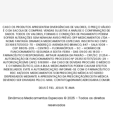
CASO OS PRODUTOS APRESENTEM DIVERGÊNCIAS DE VALORES, O PREÇO VÁLIDO
É O DA SACOLA DE COMPRAS. VENDAS SUJEITAS A ANÁLISE E CONFIRMAÇÃO DE
DADOS. TODOS OS VALORES, FORMAS E CONDIÇÕES DE PAGAMENTO PODEM
SOFRER ALTERAÇÕES SEM NENHUM AVISO PRÉVIO. DFP MEDICAMENTOS LTDA –
NOME FANTASIA: DINAMICA MEDICAMENTOS ESPECIAIS. INSCRITA NO CNPJ:
33.168.571/0002-70 – ENDEREÇO: AVENIDA RIO BRANCO, 847 – SALA 1008 –
CEP: 88015-205 – CENTRO – FLORIANÓPOLIS – SC – HORÁRIO DE
FUNCIONAMENTO: SEGUNDA A SEXTA-FEIRA – DAS 09:00 AS 18:00 –
FARMACÊUTICO RESPONSÁVEL: ARTHUR ALMEIDA DA PAIXÃO – CRF/SC: 21.254 –
AUTORIZAÇÃO DE FUNCIONAMENTO: PROCESSO Nº 25351.107371/2025-29 –
AUTORIZAÇÃO/MS (AFE): 5193891 – EM CASO DE DÚVIDAS PROCURE O MÉDICO
E O FARMACÊUTICO, LEIA A BULA. MEDICAMENTOS PODEM CAUSAR EFEITOS
INDESEJADOS. EVITE A AUTOMEDICAÇÃO: INFORME-SE COM O FARMACÊUTICO
RDC 44/2009. MEDICAMENTOS SOB PRESCRIÇÃO MÉDICA SÓ SERÃO
DISPENSADOS MEDIANTE A APRESENTAÇÃO DA PRESCRIÇÃO/RECEITA MÉDICA.
DEVENDO SER ENVIADAS PELO E-MAIL: CONTATO@DINAMICADROGARIA.COM.BR.
DEUS É FIEL. JESUS TE AMA
Dinâmica Medicamentos Especiais © 2025 – Todos os direitos
reservados