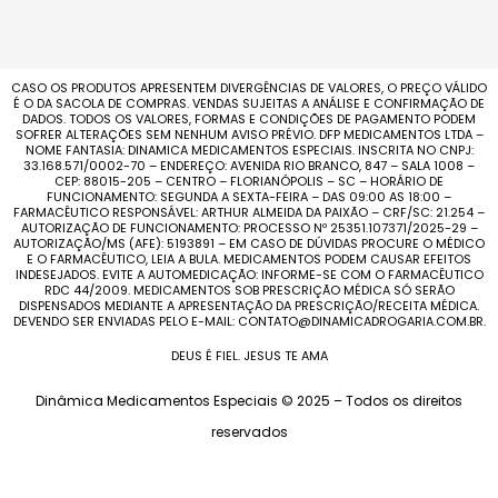
CASO OS PRODUTOS APRESENTEM DIVERGÊNCIAS DE VALORES, O PREÇO VÁLIDO
É O DA SACOLA DE COMPRAS. VENDAS SUJEITAS A ANÁLISE E CONFIRMAÇÃO DE
DADOS. TODOS OS VALORES, FORMAS E CONDIÇÕES DE PAGAMENTO PODEM
SOFRER ALTERAÇÕES SEM NENHUM AVISO PRÉVIO. DFP MEDICAMENTOS LTDA –
NOME FANTASIA: DINAMICA MEDICAMENTOS ESPECIAIS. INSCRITA NO CNPJ:
33.168.571/0002-70 – ENDEREÇO: AVENIDA RIO BRANCO, 847 – SALA 1008 –
CEP: 88015-205 – CENTRO – FLORIANÓPOLIS – SC – HORÁRIO DE
FUNCIONAMENTO: SEGUNDA A SEXTA-FEIRA – DAS 09:00 AS 18:00 –
FARMACÊUTICO RESPONSÁVEL: ARTHUR ALMEIDA DA PAIXÃO – CRF/SC: 21.254 –
AUTORIZAÇÃO DE FUNCIONAMENTO: PROCESSO Nº 25351.107371/2025-29 –
AUTORIZAÇÃO/MS (AFE): 5193891 – EM CASO DE DÚVIDAS PROCURE O MÉDICO
E O FARMACÊUTICO, LEIA A BULA. MEDICAMENTOS PODEM CAUSAR EFEITOS
INDESEJADOS. EVITE A AUTOMEDICAÇÃO: INFORME-SE COM O FARMACÊUTICO
RDC 44/2009. MEDICAMENTOS SOB PRESCRIÇÃO MÉDICA SÓ SERÃO
DISPENSADOS MEDIANTE A APRESENTAÇÃO DA PRESCRIÇÃO/RECEITA MÉDICA.
DEVENDO SER ENVIADAS PELO E-MAIL: CONTATO@DINAMICADROGARIA.COM.BR.
DEUS É FIEL. JESUS TE AMA
Dinâmica Medicamentos Especiais © 2025 – Todos os direitos
reservados