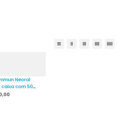
mmun Neoral
 caixa com 50
las
0,00