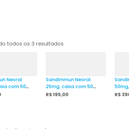
o todos os 3 resultados
n Neoral
Sandimmun Neoral
Sandi
aixa com 50
25mg, caixa com 50
50mg,
cápsulas
cápsu
0
R$
195,00
R$
39