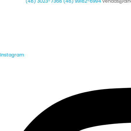
(48) 3023-7368
(48) 99182-6994
vendas@din
Instagram