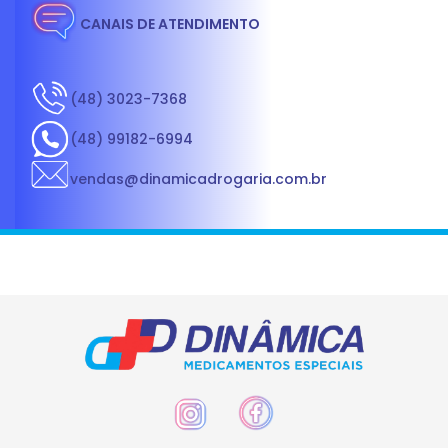
CANAIS DE ATENDIMENTO
(48) 3023-7368
(48) 99182-6994
vendas@dinamicadrogaria.com.br