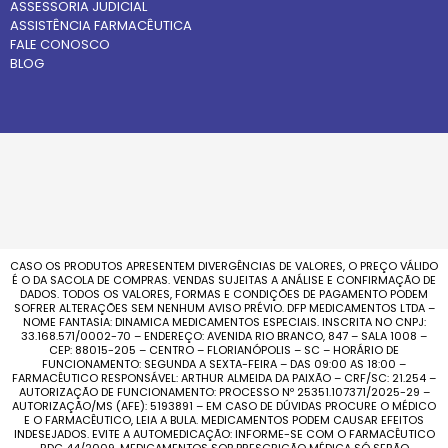
ASSESSORIA JUDICIAL
ASSISTÊNCIA FARMACÊUTICA
FALE CONOSCO
BLOG
CASO OS PRODUTOS APRESENTEM DIVERGÊNCIAS DE VALORES, O PREÇO VÁLIDO
É O DA SACOLA DE COMPRAS. VENDAS SUJEITAS A ANÁLISE E CONFIRMAÇÃO DE
DADOS. TODOS OS VALORES, FORMAS E CONDIÇÕES DE PAGAMENTO PODEM
SOFRER ALTERAÇÕES SEM NENHUM AVISO PRÉVIO. DFP MEDICAMENTOS LTDA –
NOME FANTASIA: DINAMICA MEDICAMENTOS ESPECIAIS. INSCRITA NO CNPJ:
33.168.571/0002-70 – ENDEREÇO: AVENIDA RIO BRANCO, 847 – SALA 1008 –
CEP: 88015-205 – CENTRO – FLORIANÓPOLIS – SC – HORÁRIO DE
FUNCIONAMENTO: SEGUNDA A SEXTA-FEIRA – DAS 09:00 AS 18:00 –
FARMACÊUTICO RESPONSÁVEL: ARTHUR ALMEIDA DA PAIXÃO – CRF/SC: 21.254 –
AUTORIZAÇÃO DE FUNCIONAMENTO: PROCESSO Nº 25351.107371/2025-29 –
AUTORIZAÇÃO/MS (AFE): 5193891 – EM CASO DE DÚVIDAS PROCURE O MÉDICO
E O FARMACÊUTICO, LEIA A BULA. MEDICAMENTOS PODEM CAUSAR EFEITOS
INDESEJADOS. EVITE A AUTOMEDICAÇÃO: INFORME-SE COM O FARMACÊUTICO