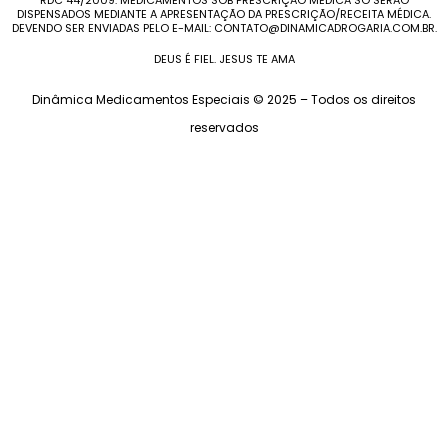
RDC 44/2009. MEDICAMENTOS SOB PRESCRIÇÃO MÉDICA SÓ SERÃO
DISPENSADOS MEDIANTE A APRESENTAÇÃO DA PRESCRIÇÃO/RECEITA MÉDICA.
DEVENDO SER ENVIADAS PELO E-MAIL: CONTATO@DINAMICADROGARIA.COM.BR.
DEUS É FIEL. JESUS TE AMA
Dinâmica Medicamentos Especiais © 2025 – Todos os direitos
reservados