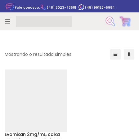
Fale conosco:
(48) 3023-7368
|
(48) 99182-6994
Rastrear pedido
Mostrando o resultado simples
Evomixan 2mg/mL, caixa