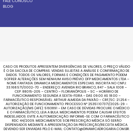
FALE CONOSCO
BLOG
CASO OS PRODUTOS APRESENTEM DIVERGÊNCIAS DE VALORES, O PREÇO VÁLIDO
É O DA SACOLA DE COMPRAS. VENDAS SUJEITAS A ANÁLISE E CONFIRMAÇÃO DE
DADOS. TODOS OS VALORES, FORMAS E CONDIÇÕES DE PAGAMENTO PODEM
SOFRER ALTERAÇÕES SEM NENHUM AVISO PRÉVIO. DFP MEDICAMENTOS LTDA –
NOME FANTASIA: DINAMICA MEDICAMENTOS ESPECIAIS. INSCRITA NO CNPJ:
33.168.571/0002-70 – ENDEREÇO: AVENIDA RIO BRANCO, 847 – SALA 1008 –
CEP: 88015-205 – CENTRO – FLORIANÓPOLIS – SC – HORÁRIO DE
FUNCIONAMENTO: SEGUNDA A SEXTA-FEIRA – DAS 09:00 AS 18:00 –
FARMACÊUTICO RESPONSÁVEL: ARTHUR ALMEIDA DA PAIXÃO – CRF/SC: 21.254 –
AUTORIZAÇÃO DE FUNCIONAMENTO: PROCESSO Nº 25351.107371/2025-29 –
AUTORIZAÇÃO/MS (AFE): 5193891 – EM CASO DE DÚVIDAS PROCURE O MÉDICO
E O FARMACÊUTICO, LEIA A BULA. MEDICAMENTOS PODEM CAUSAR EFEITOS
INDESEJADOS. EVITE A AUTOMEDICAÇÃO: INFORME-SE COM O FARMACÊUTICO
RDC 44/2009. MEDICAMENTOS SOB PRESCRIÇÃO MÉDICA SÓ SERÃO
DISPENSADOS MEDIANTE A APRESENTAÇÃO DA PRESCRIÇÃO/RECEITA MÉDICA.
DEVENDO SER ENVIADAS PELO E-MAIL: CONTATO@DINAMICADROGARIA.COM.BR.