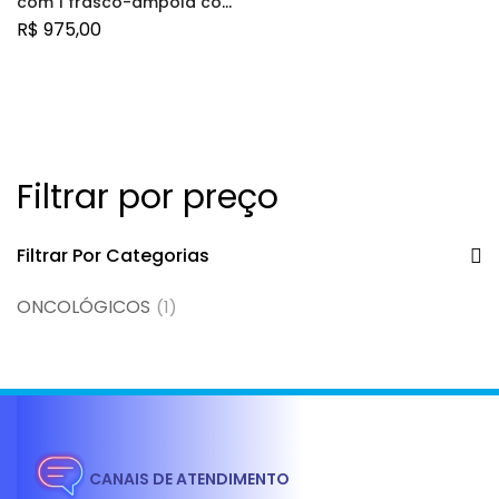
com 1 frasco-ampola com
10mL de solução de uso
R$
975,00
intravenoso
Filtrar por preço
Filtrar Por Categorias
ONCOLÓGICOS
(1)
CANAIS DE ATENDIMENTO