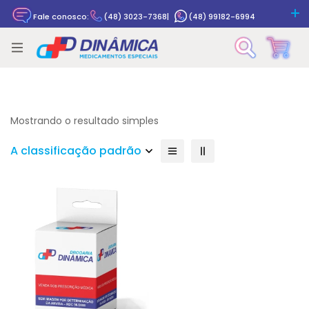
Fale conosco:
(48) 3023-7368
|
(48) 99182-6994
Rastrear pedido
Mostrando o resultado simples
A classificação padrão