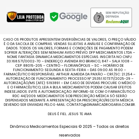
CASO OS PRODUTOS APRESENTEM DIVERGÊNCIAS DE VALORES, O PREÇO VÁLIDO
É O DA SACOLA DE COMPRAS. VENDAS SUJEITAS A ANÁLISE E CONFIRMAÇÃO DE
DADOS. TODOS OS VALORES, FORMAS E CONDIÇÕES DE PAGAMENTO PODEM
SOFRER ALTERAÇÕES SEM NENHUM AVISO PRÉVIO. DFP MEDICAMENTOS LTDA –
NOME FANTASIA: DINAMICA MEDICAMENTOS ESPECIAIS. INSCRITA NO CNPJ:
33.168.571/0002-70 – ENDEREÇO: AVENIDA RIO BRANCO, 847 – SALA 1008 –
CEP: 88015-205 – CENTRO – FLORIANÓPOLIS – SC – HORÁRIO DE
FUNCIONAMENTO: SEGUNDA A SEXTA-FEIRA – DAS 09:00 AS 18:00 –
FARMACÊUTICO RESPONSÁVEL: ARTHUR ALMEIDA DA PAIXÃO – CRF/SC: 21.254 –
AUTORIZAÇÃO DE FUNCIONAMENTO: PROCESSO Nº 25351.107371/2025-29 –
AUTORIZAÇÃO/MS (AFE): 5193891 – EM CASO DE DÚVIDAS PROCURE O MÉDICO
E O FARMACÊUTICO, LEIA A BULA. MEDICAMENTOS PODEM CAUSAR EFEITOS
INDESEJADOS. EVITE A AUTOMEDICAÇÃO: INFORME-SE COM O FARMACÊUTICO
RDC 44/2009. MEDICAMENTOS SOB PRESCRIÇÃO MÉDICA SÓ SERÃO
DISPENSADOS MEDIANTE A APRESENTAÇÃO DA PRESCRIÇÃO/RECEITA MÉDICA.
DEVENDO SER ENVIADAS PELO E-MAIL: CONTATO@DINAMICADROGARIA.COM.BR.
DEUS É FIEL. JESUS TE AMA
Dinâmica Medicamentos Especiais © 2025 – Todos os direitos
reservados