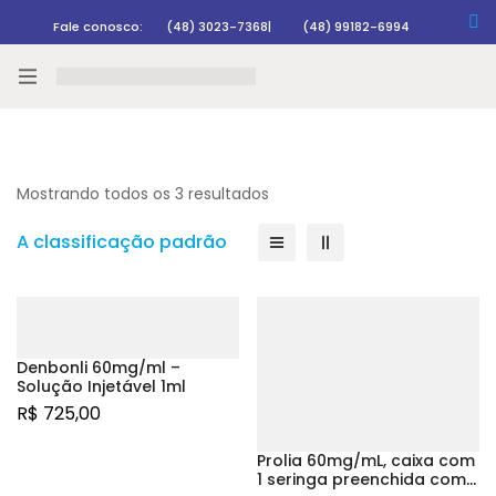
Fale conosco:
(48) 3023-7368
|
(48) 99182-6994
Rastrear pedido
Mostrando todos os 3 resultados
A classificação padrão
Denbonli 60mg/ml –
Solução Injetável 1ml
R$
725,00
Prolia 60mg/mL, caixa com
1 seringa preenchida com