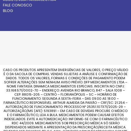
FALE CONOSCO
BLOG
CASO OS PRODUTOS APRESENTEM DIVERGÊNCIAS DE VALORES, O PREÇO VÁLIDO
É O DA SACOLA DE COMPRAS. VENDAS SUJEITAS A ANÁLISE E CONFIRMAÇÃO DE
DADOS. TODOS OS VALORES, FORMAS E CONDIÇÕES DE PAGAMENTO PODEM
SOFRER ALTERAÇÕES SEM NENHUM AVISO PRÉVIO. DFP MEDICAMENTOS LTDA –
NOME FANTASIA: DINAMICA MEDICAMENTOS ESPECIAIS. INSCRITA NO CNPJ:
33.168.571/0002-70 – ENDEREÇO: AVENIDA RIO BRANCO, 847 – SALA 1008 –
CEP: 88015-205 – CENTRO – FLORIANÓPOLIS – SC – HORÁRIO DE
FUNCIONAMENTO: SEGUNDA A SEXTA-FEIRA – DAS 09:00 AS 18:00 –
FARMACÊUTICO RESPONSÁVEL: ARTHUR ALMEIDA DA PAIXÃO – CRF/SC: 21.254 –
AUTORIZAÇÃO DE FUNCIONAMENTO: PROCESSO Nº 25351.107371/2025-29 –
AUTORIZAÇÃO/MS (AFE): 5193891 – EM CASO DE DÚVIDAS PROCURE O MÉDICO
E O FARMACÊUTICO, LEIA A BULA. MEDICAMENTOS PODEM CAUSAR EFEITOS
INDESEJADOS. EVITE A AUTOMEDICAÇÃO: INFORME-SE COM O FARMACÊUTICO
RDC 44/2009. MEDICAMENTOS SOB PRESCRIÇÃO MÉDICA SÓ SERÃO
DISPENSADOS MEDIANTE A APRESENTAÇÃO DA PRESCRIÇÃO/RECEITA MÉDICA.