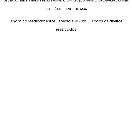
DEVENDO SER ENVIADAS PELO E-MAIL: CONTATO@DINAMICADROGARIA.COM.BR.
DEUS É FIEL. JESUS TE AMA
Dinâmica Medicamentos Especiais © 2025 – Todos os direitos
reservados