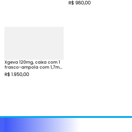
1mL de solução de uso
R$
980,00
subcutâneo
Xgeva 120mg, caixa com 1
frasco-ampola com 1,7mL
de solução de uso
R$
1.950,00
subcutâneo