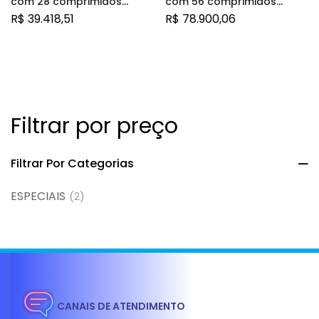
com 28 comprimidos
com 56 comprimidos
revestidos
revestidos
R$
39.418,51
R$
78.900,06
Filtrar por preço
Filtrar Por Categorias
ESPECIAIS
(2)
CANAIS DE ATENDIMENTO