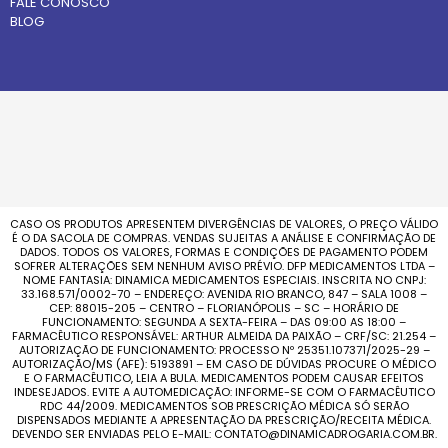
FALE CONOSCO
BLOG
CASO OS PRODUTOS APRESENTEM DIVERGÊNCIAS DE VALORES, O PREÇO VÁLIDO
É O DA SACOLA DE COMPRAS. VENDAS SUJEITAS A ANÁLISE E CONFIRMAÇÃO DE
DADOS. TODOS OS VALORES, FORMAS E CONDIÇÕES DE PAGAMENTO PODEM
SOFRER ALTERAÇÕES SEM NENHUM AVISO PRÉVIO. DFP MEDICAMENTOS LTDA –
NOME FANTASIA: DINAMICA MEDICAMENTOS ESPECIAIS. INSCRITA NO CNPJ:
33.168.571/0002-70 – ENDEREÇO: AVENIDA RIO BRANCO, 847 – SALA 1008 –
CEP: 88015-205 – CENTRO – FLORIANÓPOLIS – SC – HORÁRIO DE
FUNCIONAMENTO: SEGUNDA A SEXTA-FEIRA – DAS 09:00 AS 18:00 –
FARMACÊUTICO RESPONSÁVEL: ARTHUR ALMEIDA DA PAIXÃO – CRF/SC: 21.254 –
AUTORIZAÇÃO DE FUNCIONAMENTO: PROCESSO Nº 25351.107371/2025-29 –
AUTORIZAÇÃO/MS (AFE): 5193891 – EM CASO DE DÚVIDAS PROCURE O MÉDICO
E O FARMACÊUTICO, LEIA A BULA. MEDICAMENTOS PODEM CAUSAR EFEITOS
INDESEJADOS. EVITE A AUTOMEDICAÇÃO: INFORME-SE COM O FARMACÊUTICO
RDC 44/2009. MEDICAMENTOS SOB PRESCRIÇÃO MÉDICA SÓ SERÃO
DISPENSADOS MEDIANTE A APRESENTAÇÃO DA PRESCRIÇÃO/RECEITA MÉDICA.
DEVENDO SER ENVIADAS PELO E-MAIL: CONTATO@DINAMICADROGARIA.COM.BR.