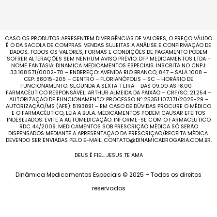
CASO OS PRODUTOS APRESENTEM DIVERGÊNCIAS DE VALORES, O PREÇO VÁLIDO
É O DA SACOLA DE COMPRAS. VENDAS SUJEITAS A ANÁLISE E CONFIRMAÇÃO DE
DADOS. TODOS OS VALORES, FORMAS E CONDIÇÕES DE PAGAMENTO PODEM
SOFRER ALTERAÇÕES SEM NENHUM AVISO PRÉVIO. DFP MEDICAMENTOS LTDA –
NOME FANTASIA: DINAMICA MEDICAMENTOS ESPECIAIS. INSCRITA NO CNPJ:
33.168.571/0002-70 – ENDEREÇO: AVENIDA RIO BRANCO, 847 – SALA 1008 –
CEP: 88015-205 – CENTRO – FLORIANÓPOLIS – SC – HORÁRIO DE
FUNCIONAMENTO: SEGUNDA A SEXTA-FEIRA – DAS 09:00 AS 18:00 –
FARMACÊUTICO RESPONSÁVEL: ARTHUR ALMEIDA DA PAIXÃO – CRF/SC: 21.254 –
AUTORIZAÇÃO DE FUNCIONAMENTO: PROCESSO Nº 25351.107371/2025-29 –
AUTORIZAÇÃO/MS (AFE): 5193891 – EM CASO DE DÚVIDAS PROCURE O MÉDICO
E O FARMACÊUTICO, LEIA A BULA. MEDICAMENTOS PODEM CAUSAR EFEITOS
INDESEJADOS. EVITE A AUTOMEDICAÇÃO: INFORME-SE COM O FARMACÊUTICO
RDC 44/2009. MEDICAMENTOS SOB PRESCRIÇÃO MÉDICA SÓ SERÃO
DISPENSADOS MEDIANTE A APRESENTAÇÃO DA PRESCRIÇÃO/RECEITA MÉDICA.
DEVENDO SER ENVIADAS PELO E-MAIL: CONTATO@DINAMICADROGARIA.COM.BR.
DEUS É FIEL. JESUS TE AMA
Dinâmica Medicamentos Especiais © 2025 – Todos os direitos
reservados