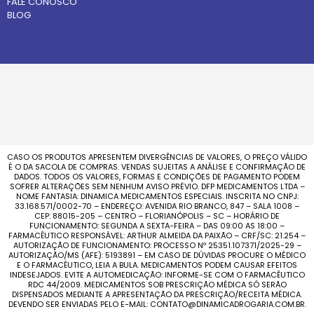
FALE CONOSCO
BLOG
CASO OS PRODUTOS APRESENTEM DIVERGÊNCIAS DE VALORES, O PREÇO VÁLIDO
É O DA SACOLA DE COMPRAS. VENDAS SUJEITAS A ANÁLISE E CONFIRMAÇÃO DE
DADOS. TODOS OS VALORES, FORMAS E CONDIÇÕES DE PAGAMENTO PODEM
SOFRER ALTERAÇÕES SEM NENHUM AVISO PRÉVIO. DFP MEDICAMENTOS LTDA –
NOME FANTASIA: DINAMICA MEDICAMENTOS ESPECIAIS. INSCRITA NO CNPJ:
33.168.571/0002-70 – ENDEREÇO: AVENIDA RIO BRANCO, 847 – SALA 1008 –
CEP: 88015-205 – CENTRO – FLORIANÓPOLIS – SC – HORÁRIO DE
FUNCIONAMENTO: SEGUNDA A SEXTA-FEIRA – DAS 09:00 AS 18:00 –
FARMACÊUTICO RESPONSÁVEL: ARTHUR ALMEIDA DA PAIXÃO – CRF/SC: 21.254 –
AUTORIZAÇÃO DE FUNCIONAMENTO: PROCESSO Nº 25351.107371/2025-29 –
AUTORIZAÇÃO/MS (AFE): 5193891 – EM CASO DE DÚVIDAS PROCURE O MÉDICO
E O FARMACÊUTICO, LEIA A BULA. MEDICAMENTOS PODEM CAUSAR EFEITOS
INDESEJADOS. EVITE A AUTOMEDICAÇÃO: INFORME-SE COM O FARMACÊUTICO
RDC 44/2009. MEDICAMENTOS SOB PRESCRIÇÃO MÉDICA SÓ SERÃO
DISPENSADOS MEDIANTE A APRESENTAÇÃO DA PRESCRIÇÃO/RECEITA MÉDICA.
DEVENDO SER ENVIADAS PELO E-MAIL: CONTATO@DINAMICADROGARIA.COM.BR.