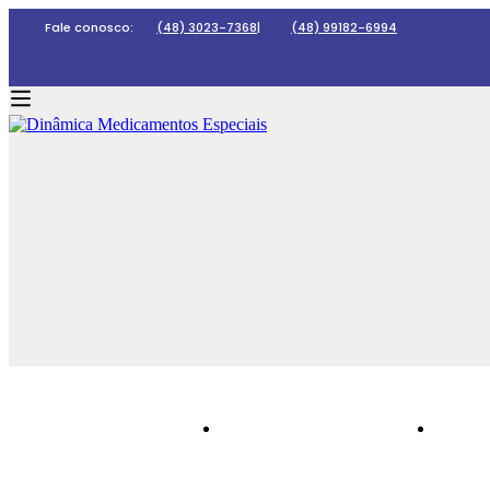
Fale conosco:
(48) 3023-7368
|
(48) 99182-6994
HOME
DINÂMICA