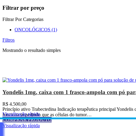
Filtrar por preço
Filtrar Por Categorias
ONCOLÓGICOS
(1)
Filtros
Mostrando o resultado simples
Yondelis 1mg, caixa com 1 frasco-ampola com pó para
R$
4.500,00
Princípio ativo Trabectedina Indicação terapêutica principal Yondelis
Visualização rápida
funciona impedindo que as células do tumor…
COMPRAR PRODUTO
COMPRAR PRODUTO
Visualização rápida