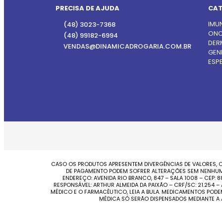
PRECISA DE AJUDA
CAT
IMU
(48) 3023-7368
ONC
(48) 99182-6994
DER
VENDAS@DINAMICADROGARIA.COM.BR
GEN
ESPE
CASO OS PRODUTOS APRESENTEM DIVERGÊNCIAS DE VALORES, O
DE PAGAMENTO PODEM SOFRER ALTERAÇÕES SEM NENHUM AV
ENDEREÇO: AVENIDA RIO BRANCO, 847 – SALA 1008 – CEP:
RESPONSÁVEL: ARTHUR ALMEIDA DA PAIXÃO – CRF/SC: 21.254
MÉDICO E O FARMACÊUTICO, LEIA A BULA. MEDICAMENTOS POD
MÉDICA SÓ SERÃO DISPENSADOS MEDIANTE A