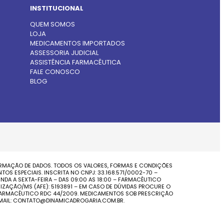
INSTITUCIONAL
QUEM SOMOS
LOJA
MEDICAMENTOS IMPORTADOS
ASSESSORIA JUDICIAL
ASSISTÊNCIA FARMACÊUTICA
FALE CONOSCO
BLOG
FIRMAÇÃO DE DADOS. TODOS OS VALORES, FORMAS E CONDIÇÕES
S ESPECIAIS. INSCRITA NO CNPJ: 33.168.571/0002-70 –
NDA A SEXTA-FEIRA – DAS 09:00 AS 18:00 – FARMACÊUTICO
IZAÇÃO/MS (AFE): 5193891 – EM CASO DE DÚVIDAS PROCURE O
O FARMACÊUTICO RDC 44/2009. MEDICAMENTOS SOB PRESCRIÇÃO
-MAIL: CONTATO@DINAMICADROGARIA.COM.BR.