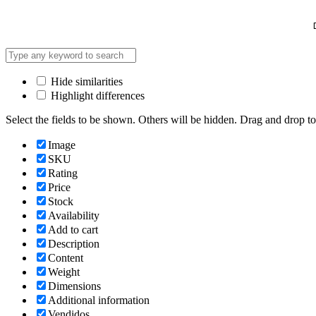
Hide similarities
Highlight differences
Select the fields to be shown. Others will be hidden. Drag and drop to
Image
SKU
Rating
Price
Stock
Availability
Add to cart
Description
Content
Weight
Dimensions
Additional information
Vendidos