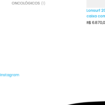
ONCOLÓGICOS
(1)
Lonsurf 2
caixa co
comprimi
R$
6.870,
Instagram