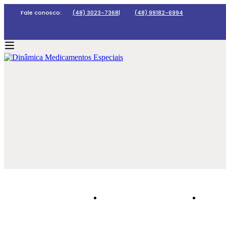
Fale conosco:
(48) 3023-7368
|
(48) 99182-6994
HOME
DINÂMICA