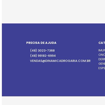
PRECISA DE AJUDA
CAT
IMU
(48) 3023-7368
ONC
(48) 99182-6994
DER
VENDAS@DINAMICADROGARIA.COM.BR
GEN
ESPE