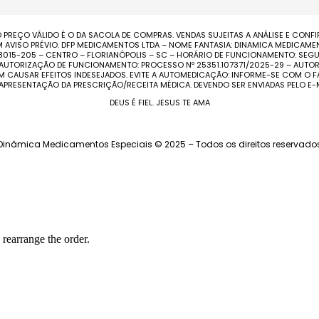
 PREÇO VÁLIDO É O DA SACOLA DE COMPRAS. VENDAS SUJEITAS A ANÁLISE E CON
ISO PRÉVIO. DFP MEDICAMENTOS LTDA – NOME FANTASIA: DINAMICA MEDICAMENTO
 88015-205 – CENTRO – FLORIANÓPOLIS – SC – HORÁRIO DE FUNCIONAMENTO: SEGU
 – AUTORIZAÇÃO DE FUNCIONAMENTO: PROCESSO Nº 25351.107371/2025-29 – AUTOR
EM CAUSAR EFEITOS INDESEJADOS. EVITE A AUTOMEDICAÇÃO: INFORME-SE COM 
 APRESENTAÇÃO DA PRESCRIÇÃO/RECEITA MÉDICA. DEVENDO SER ENVIADAS PELO E
DEUS É FIEL. JESUS TE AMA
Dinâmica Medicamentos Especiais © 2025 – Todos os direitos reservado
 rearrange the order.