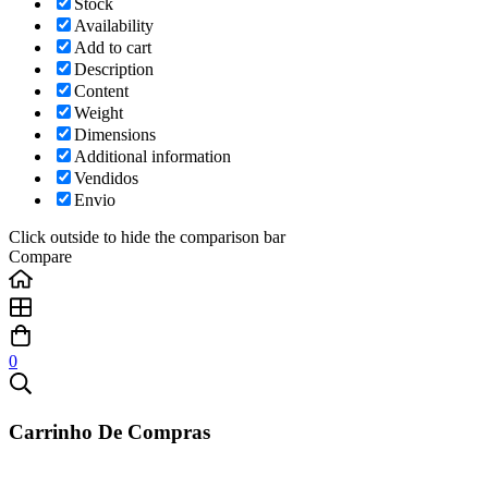
Stock
Availability
Add to cart
Description
Content
Weight
Dimensions
Additional information
Vendidos
Envio
Click outside to hide the comparison bar
Compare
0
Carrinho De Compras