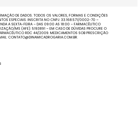
FIRMAÇÃO DE DADOS. TODOS OS VALORES, FORMAS E CONDIÇÕES
S ESPECIAIS. INSCRITA NO CNPJ: 33.168.571/0002-70 –
NDA A SEXTA-FEIRA – DAS 09:00 AS 18:00 – FARMACÊUTICO
IZAÇÃO/MS (AFE): 5193891 – EM CASO DE DÚVIDAS PROCURE O
O FARMACÊUTICO RDC 44/2009. MEDICAMENTOS SOB PRESCRIÇÃO
-MAIL: CONTATO@DINAMICADROGARIA.COM.BR.
s