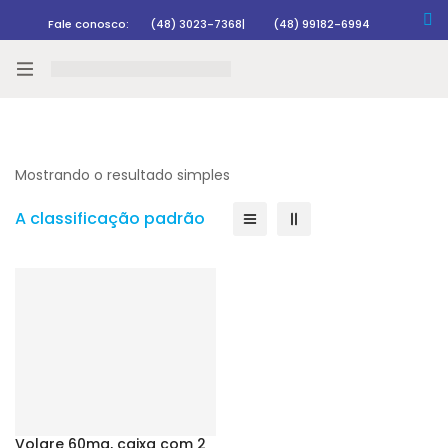
Fale conosco:
(48) 3023-7368
|
(48) 99182-6994
Rastrear pedido
Mostrando o resultado simples
A classificação padrão
Volare 60mg, caixa com 2