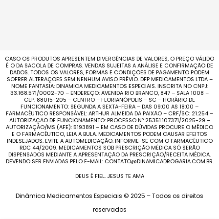
CASO OS PRODUTOS APRESENTEM DIVERGÊNCIAS DE VALORES, O PREÇO VÁLIDO
É O DA SACOLA DE COMPRAS. VENDAS SUJEITAS A ANÁLISE E CONFIRMAÇÃO DE
DADOS. TODOS OS VALORES, FORMAS E CONDIÇÕES DE PAGAMENTO PODEM
SOFRER ALTERAÇÕES SEM NENHUM AVISO PRÉVIO. DFP MEDICAMENTOS LTDA –
NOME FANTASIA: DINAMICA MEDICAMENTOS ESPECIAIS. INSCRITA NO CNPJ:
33.168.571/0002-70 – ENDEREÇO: AVENIDA RIO BRANCO, 847 – SALA 1008 –
CEP: 88015-205 – CENTRO – FLORIANÓPOLIS – SC – HORÁRIO DE
FUNCIONAMENTO: SEGUNDA A SEXTA-FEIRA – DAS 09:00 AS 18:00 –
FARMACÊUTICO RESPONSÁVEL: ARTHUR ALMEIDA DA PAIXÃO – CRF/SC: 21.254 –
AUTORIZAÇÃO DE FUNCIONAMENTO: PROCESSO Nº 25351.107371/2025-29 –
AUTORIZAÇÃO/MS (AFE): 5193891 – EM CASO DE DÚVIDAS PROCURE O MÉDICO
E O FARMACÊUTICO, LEIA A BULA. MEDICAMENTOS PODEM CAUSAR EFEITOS
INDESEJADOS. EVITE A AUTOMEDICAÇÃO: INFORME-SE COM O FARMACÊUTICO
RDC 44/2009. MEDICAMENTOS SOB PRESCRIÇÃO MÉDICA SÓ SERÃO
DISPENSADOS MEDIANTE A APRESENTAÇÃO DA PRESCRIÇÃO/RECEITA MÉDICA.
DEVENDO SER ENVIADAS PELO E-MAIL: CONTATO@DINAMICADROGARIA.COM.BR.
DEUS É FIEL. JESUS TE AMA
Dinâmica Medicamentos Especiais © 2025 – Todos os direitos
reservados