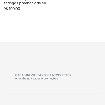
seringas preenchidas com
0,6mL de solução de uso
R$
190,00
injetável + sistema de
segurança
CADASTRE-SE EM NOSSA NEWSLETTER
e receba novidades e promoções