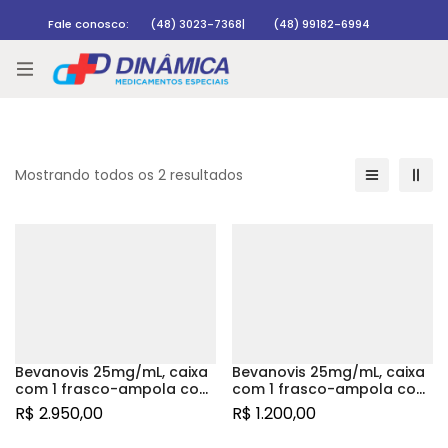
Fale conosco:
(48) 3023-7368
|
(48) 99182-6994
Rastrear pedido
Mostrando todos os 2 resultados
Bevanovis 25mg/mL, caixa
Bevanovis 25mg/mL, caixa
com 1 frasco-ampola com
com 1 frasco-ampola com
16mL de solução de uso
4mL de solução de uso
R$
2.950,00
R$
1.200,00
intravenoso
intravenoso