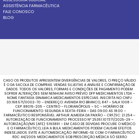
ASSISTÊNCIA FARMACÊUTICA
FALE CONOSCO
BLOG
CASO OS PRODUTOS APRESENTEM DIVERGÊNCIAS DE VALORES, O PREÇO VÁLIDO
É O DA SACOLA DE COMPRAS. VENDAS SUJEITAS A ANÁLISE E CONFIRMAÇÃO DE
DADOS. TODOS OS VALORES, FORMAS E CONDIÇÕES DE PAGAMENTO PODEM
SOFRER ALTERAÇÕES SEM NENHUM AVISO PRÉVIO. DFP MEDICAMENTOS LTDA –
NOME FANTASIA: DINAMICA MEDICAMENTOS ESPECIAIS. INSCRITA NO CNPJ:
33.168.571/0002-70 – ENDEREÇO: AVENIDA RIO BRANCO, 847 – SALA 1008 –
CEP: 88015-205 – CENTRO – FLORIANÓPOLIS – SC – HORÁRIO DE
FUNCIONAMENTO: SEGUNDA A SEXTA-FEIRA – DAS 09:00 AS 18:00 –
FARMACÊUTICO RESPONSÁVEL: ARTHUR ALMEIDA DA PAIXÃO – CRF/SC: 21.254 –
AUTORIZAÇÃO DE FUNCIONAMENTO: PROCESSO Nº 25351.107371/2025-29 –
AUTORIZAÇÃO/MS (AFE): 5193891 – EM CASO DE DÚVIDAS PROCURE O MÉDICO
E O FARMACÊUTICO, LEIA A BULA. MEDICAMENTOS PODEM CAUSAR EFEITOS
INDESEJADOS. EVITE A AUTOMEDICAÇÃO: INFORME-SE COM O FARMACÊUTICO
RDC 44/2009. MEDICAMENTOS SOB PRESCRIÇÃO MÉDICA SÓ SERÃO