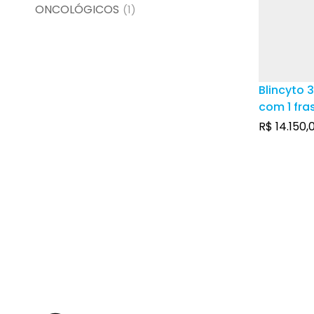
ONCOLÓGICOS
(1)
Blincyto 
com 1 fr
com pó p
R$
14.150,
uso intra
frasco-a
10mL de 
estabiliz