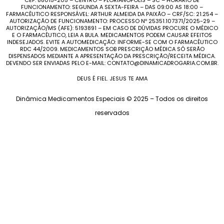
CEP: 88015-205 – CENTRO – FLORIANÓPOLIS – SC – HORÁRIO DE
FUNCIONAMENTO: SEGUNDA A SEXTA-FEIRA – DAS 09:00 AS 18:00 –
FARMACÊUTICO RESPONSÁVEL: ARTHUR ALMEIDA DA PAIXÃO – CRF/SC: 21.254 –
AUTORIZAÇÃO DE FUNCIONAMENTO: PROCESSO Nº 25351.107371/2025-29 –
AUTORIZAÇÃO/MS (AFE): 5193891 – EM CASO DE DÚVIDAS PROCURE O MÉDICO
E O FARMACÊUTICO, LEIA A BULA. MEDICAMENTOS PODEM CAUSAR EFEITOS
INDESEJADOS. EVITE A AUTOMEDICAÇÃO: INFORME-SE COM O FARMACÊUTICO
RDC 44/2009. MEDICAMENTOS SOB PRESCRIÇÃO MÉDICA SÓ SERÃO
DISPENSADOS MEDIANTE A APRESENTAÇÃO DA PRESCRIÇÃO/RECEITA MÉDICA.
DEVENDO SER ENVIADAS PELO E-MAIL: CONTATO@DINAMICADROGARIA.COM.BR.
DEUS É FIEL. JESUS TE AMA
Dinâmica Medicamentos Especiais © 2025 – Todos os direitos
reservados