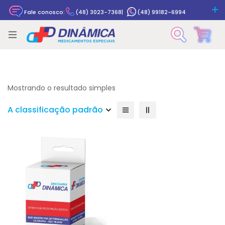
Fale conosco:
(48) 3023-7368
|
(48) 99182-6994
Rastrear pedido
Mostrando o resultado simples
A classificação padrão