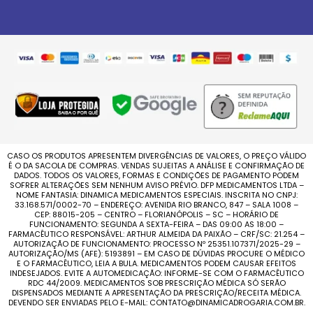
CASO OS PRODUTOS APRESENTEM DIVERGÊNCIAS DE VALORES, O PREÇO VÁLIDO
É O DA SACOLA DE COMPRAS. VENDAS SUJEITAS A ANÁLISE E CONFIRMAÇÃO DE
DADOS. TODOS OS VALORES, FORMAS E CONDIÇÕES DE PAGAMENTO PODEM
SOFRER ALTERAÇÕES SEM NENHUM AVISO PRÉVIO. DFP MEDICAMENTOS LTDA –
NOME FANTASIA: DINAMICA MEDICAMENTOS ESPECIAIS. INSCRITA NO CNPJ:
33.168.571/0002-70 – ENDEREÇO: AVENIDA RIO BRANCO, 847 – SALA 1008 –
CEP: 88015-205 – CENTRO – FLORIANÓPOLIS – SC – HORÁRIO DE
FUNCIONAMENTO: SEGUNDA A SEXTA-FEIRA – DAS 09:00 AS 18:00 –
FARMACÊUTICO RESPONSÁVEL: ARTHUR ALMEIDA DA PAIXÃO – CRF/SC: 21.254 –
AUTORIZAÇÃO DE FUNCIONAMENTO: PROCESSO Nº 25351.107371/2025-29 –
AUTORIZAÇÃO/MS (AFE): 5193891 – EM CASO DE DÚVIDAS PROCURE O MÉDICO
E O FARMACÊUTICO, LEIA A BULA. MEDICAMENTOS PODEM CAUSAR EFEITOS
INDESEJADOS. EVITE A AUTOMEDICAÇÃO: INFORME-SE COM O FARMACÊUTICO
RDC 44/2009. MEDICAMENTOS SOB PRESCRIÇÃO MÉDICA SÓ SERÃO
DISPENSADOS MEDIANTE A APRESENTAÇÃO DA PRESCRIÇÃO/RECEITA MÉDICA.
DEVENDO SER ENVIADAS PELO E-MAIL: CONTATO@DINAMICADROGARIA.COM.BR.