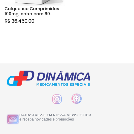
Calquence Comprimidos
100mg, caixa com 60
comprimidos revestidos
R$
36.450,00
CADASTRE-SE EM NOSSA NEWSLETTER
e receba novidades e promoções