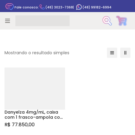
Fale conosco:
(48) 3023-7368
|
(48) 99182-6994
Rastrear pedido
Mostrando o resultado simples
Danyelza 4mg/mL, caixa
com 1 frasco-ampola com
10mL de solução de uso
R$
77.850,00
intravenoso