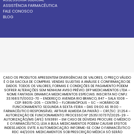
ASSISTÊNCIA FARMACÊUTICA
FALE CONOSCO
BLOG
CASO OS PRODUTOS APRESENTEM DIVERGÊNCIAS DE VALORES, O PREÇO VÁLIDO
É O DA SACOLA DE COMPRAS. VENDAS SUJEITAS A ANÁLISE E CONFIRMAÇÃO DE
DADOS. TODOS OS VALORES, FORMAS E CONDIÇÕES DE PAGAMENTO PODEM
SOFRER ALTERAÇÕES SEM NENHUM AVISO PRÉVIO. DFP MEDICAMENTOS LTDA –
NOME FANTASIA: DINAMICA MEDICAMENTOS ESPECIAIS. INSCRITA NO CNPJ:
33.168.571/0002-70 – ENDEREÇO: AVENIDA RIO BRANCO, 847 – SALA 1008 –
CEP: 88015-205 – CENTRO – FLORIANÓPOLIS – SC – HORÁRIO DE
FUNCIONAMENTO: SEGUNDA A SEXTA-FEIRA – DAS 09:00 AS 18:00 –
FARMACÊUTICO RESPONSÁVEL: ARTHUR ALMEIDA DA PAIXÃO – CRF/SC: 21.254 –
AUTORIZAÇÃO DE FUNCIONAMENTO: PROCESSO Nº 25351.107371/2025-29 –
AUTORIZAÇÃO/MS (AFE): 5193891 – EM CASO DE DÚVIDAS PROCURE O MÉDICO
E O FARMACÊUTICO, LEIA A BULA. MEDICAMENTOS PODEM CAUSAR EFEITOS
INDESEJADOS. EVITE A AUTOMEDICAÇÃO: INFORME-SE COM O FARMACÊUTICO
RDC 44/2009. MEDICAMENTOS SOB PRESCRIÇÃO MÉDICA SÓ SERÃO