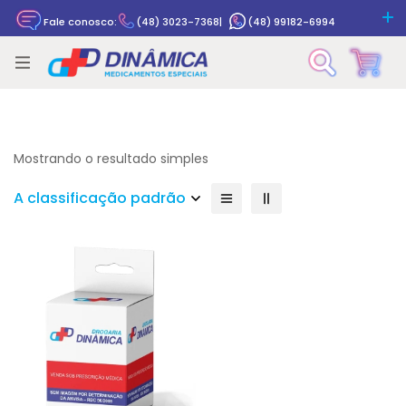
Fale conosco:
(48) 3023-7368
|
(48) 99182-6994
Rastrear pedido
Mostrando o resultado simples
A classificação padrão