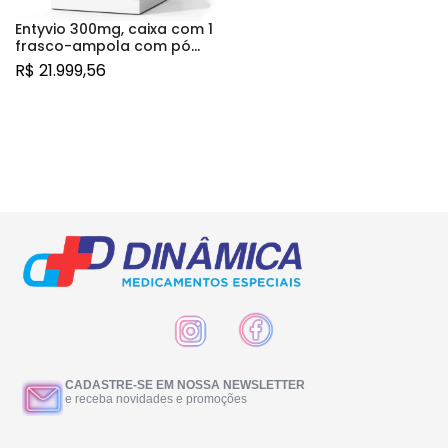
Entyvio 300mg, caixa com 1
frasco-ampola com pó
para solução de uso
R$
21.999,56
intravenoso
CADASTRE-SE EM NOSSA NEWSLETTER
e receba novidades e promoções