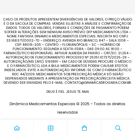
CASO OS PRODUTOS APRESENTEM DIVERGÊNCIAS DE VALORES, O PREÇO VÁLIDO
É O DA SACOLA DE COMPRAS. VENDAS SUJEITAS A ANÁLISE E CONFIRMAÇÃO DE
DADOS. TODOS OS VALORES, FORMAS E CONDIÇÕES DE PAGAMENTO PODEM
SOFRER ALTERAÇÕES SEM NENHUM AVISO PRÉVIO. DFP MEDICAMENTOS LTDA –
NOME FANTASIA: DINAMICA MEDICAMENTOS ESPECIAIS. INSCRITA NO CNPJ:
33.168.571/0002-70 – ENDEREÇO: AVENIDA RIO BRANCO, 847 – SALA 1008 –
CEP: 88015-205 – CENTRO – FLORIANÓPOLIS – SC – HORÁRIO DE
FUNCIONAMENTO: SEGUNDA A SEXTA-FEIRA – DAS 09:00 AS 18:00 –
FARMACÊUTICO RESPONSÁVEL: ARTHUR ALMEIDA DA PAIXÃO – CRF/SC: 21.254 –
AUTORIZAÇÃO DE FUNCIONAMENTO: PROCESSO Nº 25351.107371/2025-29 –
AUTORIZAÇÃO/MS (AFE): 5193891 – EM CASO DE DÚVIDAS PROCURE O MÉDICO
E O FARMACÊUTICO, LEIA A BULA. MEDICAMENTOS PODEM CAUSAR EFEITOS
INDESEJADOS. EVITE A AUTOMEDICAÇÃO: INFORME-SE COM O FARMACÊUTICO
RDC 44/2009. MEDICAMENTOS SOB PRESCRIÇÃO MÉDICA SÓ SERÃO
DISPENSADOS MEDIANTE A APRESENTAÇÃO DA PRESCRIÇÃO/RECEITA MÉDICA.
DEVENDO SER ENVIADAS PELO E-MAIL: CONTATO@DINAMICADROGARIA.COM.BR.
DEUS É FIEL. JESUS TE AMA
Dinâmica Medicamentos Especiais © 2025 – Todos os direitos
reservados