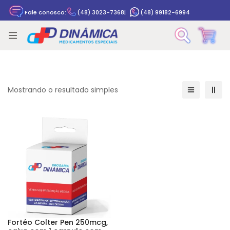
Fale conosco:
(48) 3023-7368
|
(48) 99182-6994
Rastrear pedido
Mostrando o resultado simples
Fortéo Colter Pen 250mcg,