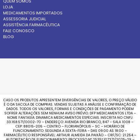
QUEM SOMOS
LOJA
MEDICAMENTOS IMPORTADOS
ASSESSORIA JUDICIAL
ASSISTÊNCIA FARMACÊUTICA
FALE CONOSCO
BLOG
CASO OS PRODUTOS APRESENTEM DIVERGÊNCIAS DE VALORES, O PREÇO VÁLIDO
É O DA SACOLA DE COMPRAS. VENDAS SUJEITAS A ANÁLISE E CONFIRMAÇÃO DE
DADOS. TODOS OS VALORES, FORMAS E CONDIÇÕES DE PAGAMENTO PODEM
SOFRER ALTERAÇÕES SEM NENHUM AVISO PRÉVIO. DFP MEDICAMENTOS LTDA –
NOME FANTASIA: DINAMICA MEDICAMENTOS ESPECIAIS. INSCRITA NO CNPJ:
33.168.571/0002-70 – ENDEREÇO: AVENIDA RIO BRANCO, 847 – SALA 1008 –
CEP: 88015-205 – CENTRO – FLORIANÓPOLIS – SC – HORÁRIO DE
FUNCIONAMENTO: SEGUNDA A SEXTA-FEIRA – DAS 09:00 AS 18:00 –
FARMACÊUTICO RESPONSÁVEL: ARTHUR ALMEIDA DA PAIXÃO – CRF/SC: 21.254 –
AUTORIZAÇÃO DE FUNCIONAMENTO: PROCESSO Nº 25351.107371/2025-29 –