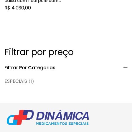
caixa com 1 carpule com
2,4mL de solução de uso
R$
4.030,00
subcutâneo + sistema de
aplicação
Filtrar por preço
Filtrar Por Categorias
ESPECIAIS
(1)