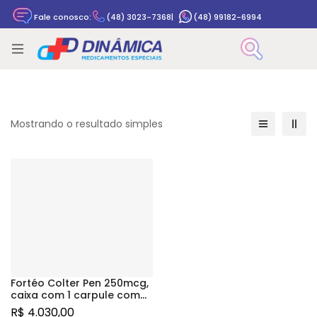
Fale conosco:
(48) 3023-7368
|
(48) 99182-6994
Rastrear pedido
Mostrando o resultado simples
Fortéo Colter Pen 250mcg,
caixa com 1 carpule com
2,4mL de solução de uso
R$
4.030,00