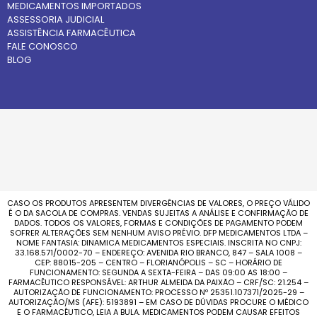
MEDICAMENTOS IMPORTADOS
ASSESSORIA JUDICIAL
ASSISTÊNCIA FARMACÊUTICA
FALE CONOSCO
BLOG
CASO OS PRODUTOS APRESENTEM DIVERGÊNCIAS DE VALORES, O PREÇO VÁLIDO
É O DA SACOLA DE COMPRAS. VENDAS SUJEITAS A ANÁLISE E CONFIRMAÇÃO DE
DADOS. TODOS OS VALORES, FORMAS E CONDIÇÕES DE PAGAMENTO PODEM
SOFRER ALTERAÇÕES SEM NENHUM AVISO PRÉVIO. DFP MEDICAMENTOS LTDA –
NOME FANTASIA: DINAMICA MEDICAMENTOS ESPECIAIS. INSCRITA NO CNPJ:
33.168.571/0002-70 – ENDEREÇO: AVENIDA RIO BRANCO, 847 – SALA 1008 –
CEP: 88015-205 – CENTRO – FLORIANÓPOLIS – SC – HORÁRIO DE
FUNCIONAMENTO: SEGUNDA A SEXTA-FEIRA – DAS 09:00 AS 18:00 –
FARMACÊUTICO RESPONSÁVEL: ARTHUR ALMEIDA DA PAIXÃO – CRF/SC: 21.254 –
AUTORIZAÇÃO DE FUNCIONAMENTO: PROCESSO Nº 25351.107371/2025-29 –
AUTORIZAÇÃO/MS (AFE): 5193891 – EM CASO DE DÚVIDAS PROCURE O MÉDICO
E O FARMACÊUTICO, LEIA A BULA. MEDICAMENTOS PODEM CAUSAR EFEITOS