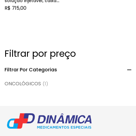
solução injetável, caixa
com 25 frasco-ampola
R$
715,00
com 5ml
Filtrar por preço
Filtrar Por Categorias
ONCOLÓGICOS
(1)