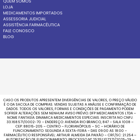
QUEM SOMOS
LOJA
MEDICAMENTOS IMPORTADOS
ASSESSORIA JUDICIAL
ASSISTÊNCIA FARMACÊUTICA
FALE CONOSCO
BLOG
CASO OS PRODUTOS APRESENTEM DIVERGÊNCIAS DE VALORES, O PREÇO VÁLIDO
É O DA SACOLA DE COMPRAS. VENDAS SUJEITAS A ANÁLISE E CONFIRMAÇÃO DE
DADOS. TODOS OS VALORES, FORMAS E CONDIÇÕES DE PAGAMENTO PODEM
SOFRER ALTERAÇÕES SEM NENHUM AVISO PRÉVIO. DFP MEDICAMENTOS LTDA –
NOME FANTASIA: DINAMICA MEDICAMENTOS ESPECIAIS. INSCRITA NO CNPJ:
33.168.571/0002-70 – ENDEREÇO: AVENIDA RIO BRANCO, 847 – SALA 1008 –
CEP: 88015-205 – CENTRO – FLORIANÓPOLIS – SC – HORÁRIO DE
FUNCIONAMENTO: SEGUNDA A SEXTA-FEIRA – DAS 09:00 AS 18:00 –
FARMACÊUTICO RESPONSÁVEL: ARTHUR ALMEIDA DA PAIXÃO – CRF/SC: 21.254 –
AUTORIZAÇÃO DE FUNCIONAMENTO: PROCESSO Nº 25351.107371/2025-29 –