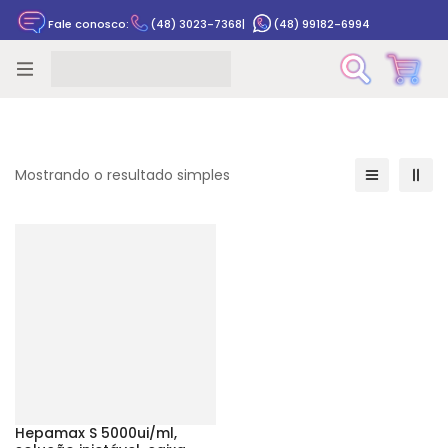
Fale conosco:
(48) 3023-7368
|
(48) 99182-6994
Rastrear pedido
Mostrando o resultado simples
Hepamax S 5000ui/ml,