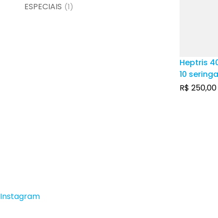
ESPECIAIS
(1)
Heptris 4
10 sering
com 0,4m
R$
250,00
de uso in
sistema 
Instagram