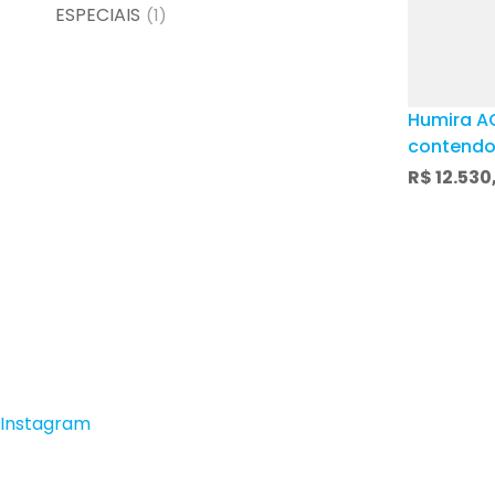
ESPECIAIS
(1)
Humira A
contendo
advanced
R$
12.530
solução 
subcutân
umedecid
Instagram