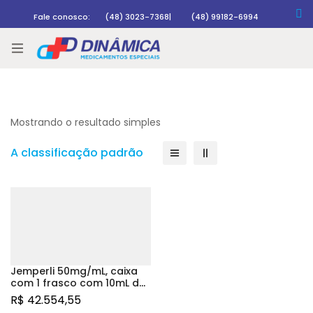
Fale conosco:
(48) 3023-7368
|
(48) 99182-6994
Rastrear pedido
Mostrando o resultado simples
A classificação padrão
Jemperli 50mg/mL, caixa
com 1 frasco com 10mL de
solução de uso
R$
42.554,55
intravenoso