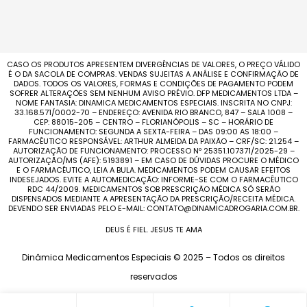
CASO OS PRODUTOS APRESENTEM DIVERGÊNCIAS DE VALORES, O PREÇO VÁLIDO
É O DA SACOLA DE COMPRAS. VENDAS SUJEITAS A ANÁLISE E CONFIRMAÇÃO DE
DADOS. TODOS OS VALORES, FORMAS E CONDIÇÕES DE PAGAMENTO PODEM
SOFRER ALTERAÇÕES SEM NENHUM AVISO PRÉVIO. DFP MEDICAMENTOS LTDA –
NOME FANTASIA: DINAMICA MEDICAMENTOS ESPECIAIS. INSCRITA NO CNPJ:
33.168.571/0002-70 – ENDEREÇO: AVENIDA RIO BRANCO, 847 – SALA 1008 –
CEP: 88015-205 – CENTRO – FLORIANÓPOLIS – SC – HORÁRIO DE
FUNCIONAMENTO: SEGUNDA A SEXTA-FEIRA – DAS 09:00 AS 18:00 –
FARMACÊUTICO RESPONSÁVEL: ARTHUR ALMEIDA DA PAIXÃO – CRF/SC: 21.254 –
AUTORIZAÇÃO DE FUNCIONAMENTO: PROCESSO Nº 25351.107371/2025-29 –
AUTORIZAÇÃO/MS (AFE): 5193891 – EM CASO DE DÚVIDAS PROCURE O MÉDICO
E O FARMACÊUTICO, LEIA A BULA. MEDICAMENTOS PODEM CAUSAR EFEITOS
INDESEJADOS. EVITE A AUTOMEDICAÇÃO: INFORME-SE COM O FARMACÊUTICO
RDC 44/2009. MEDICAMENTOS SOB PRESCRIÇÃO MÉDICA SÓ SERÃO
DISPENSADOS MEDIANTE A APRESENTAÇÃO DA PRESCRIÇÃO/RECEITA MÉDICA.
DEVENDO SER ENVIADAS PELO E-MAIL: CONTATO@DINAMICADROGARIA.COM.BR.
DEUS É FIEL. JESUS TE AMA
Dinâmica Medicamentos Especiais © 2025 – Todos os direitos
reservados