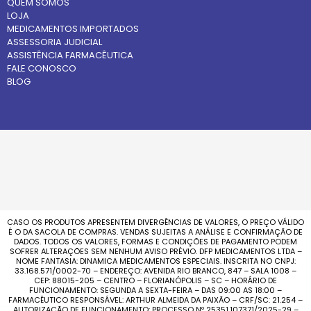
QUEM SOMOS
LOJA
MEDICAMENTOS IMPORTADOS
ASSESSORIA JUDICIAL
ASSISTÊNCIA FARMACÊUTICA
FALE CONOSCO
BLOG
CASO OS PRODUTOS APRESENTEM DIVERGÊNCIAS DE VALORES, O PREÇO VÁLIDO
É O DA SACOLA DE COMPRAS. VENDAS SUJEITAS A ANÁLISE E CONFIRMAÇÃO DE
DADOS. TODOS OS VALORES, FORMAS E CONDIÇÕES DE PAGAMENTO PODEM
SOFRER ALTERAÇÕES SEM NENHUM AVISO PRÉVIO. DFP MEDICAMENTOS LTDA –
NOME FANTASIA: DINAMICA MEDICAMENTOS ESPECIAIS. INSCRITA NO CNPJ:
33.168.571/0002-70 – ENDEREÇO: AVENIDA RIO BRANCO, 847 – SALA 1008 –
CEP: 88015-205 – CENTRO – FLORIANÓPOLIS – SC – HORÁRIO DE
FUNCIONAMENTO: SEGUNDA A SEXTA-FEIRA – DAS 09:00 AS 18:00 –
FARMACÊUTICO RESPONSÁVEL: ARTHUR ALMEIDA DA PAIXÃO – CRF/SC: 21.254 –
AUTORIZAÇÃO DE FUNCIONAMENTO: PROCESSO Nº 25351.107371/2025-29 –