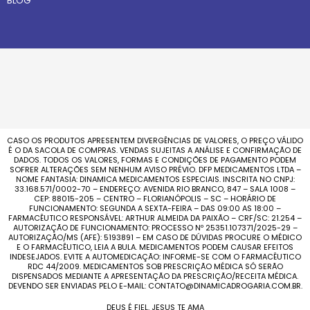
BLOG
CASO OS PRODUTOS APRESENTEM DIVERGÊNCIAS DE VALORES, O PREÇO VÁLIDO
É O DA SACOLA DE COMPRAS. VENDAS SUJEITAS A ANÁLISE E CONFIRMAÇÃO DE
DADOS. TODOS OS VALORES, FORMAS E CONDIÇÕES DE PAGAMENTO PODEM
SOFRER ALTERAÇÕES SEM NENHUM AVISO PRÉVIO. DFP MEDICAMENTOS LTDA –
NOME FANTASIA: DINAMICA MEDICAMENTOS ESPECIAIS. INSCRITA NO CNPJ:
33.168.571/0002-70 – ENDEREÇO: AVENIDA RIO BRANCO, 847 – SALA 1008 –
CEP: 88015-205 – CENTRO – FLORIANÓPOLIS – SC – HORÁRIO DE
FUNCIONAMENTO: SEGUNDA A SEXTA-FEIRA – DAS 09:00 AS 18:00 –
FARMACÊUTICO RESPONSÁVEL: ARTHUR ALMEIDA DA PAIXÃO – CRF/SC: 21.254 –
AUTORIZAÇÃO DE FUNCIONAMENTO: PROCESSO Nº 25351.107371/2025-29 –
AUTORIZAÇÃO/MS (AFE): 5193891 – EM CASO DE DÚVIDAS PROCURE O MÉDICO
E O FARMACÊUTICO, LEIA A BULA. MEDICAMENTOS PODEM CAUSAR EFEITOS
INDESEJADOS. EVITE A AUTOMEDICAÇÃO: INFORME-SE COM O FARMACÊUTICO
RDC 44/2009. MEDICAMENTOS SOB PRESCRIÇÃO MÉDICA SÓ SERÃO
DISPENSADOS MEDIANTE A APRESENTAÇÃO DA PRESCRIÇÃO/RECEITA MÉDICA.
DEVENDO SER ENVIADAS PELO E-MAIL: CONTATO@DINAMICADROGARIA.COM.BR.
DEUS É FIEL. JESUS TE AMA