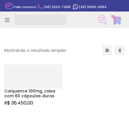
Fale conosco:
(48) 3023-7368
|
(48) 99182-6994
Rastrear pedido
Mostrando o resultado simples
Calquence 100mg, caixa
com 60 cápsulas duras
R$
36.450,00