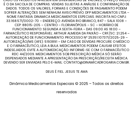
CASO OS PRODUTOS APRESENTEM DIVERGÊNCIAS DE VALORES, O PREÇO VÁLIDO
É O DA SACOLA DE COMPRAS. VENDAS SUJEITAS A ANÁLISE E CONFIRMAÇÃO DE
DADOS. TODOS OS VALORES, FORMAS E CONDIÇÕES DE PAGAMENTO PODEM
SOFRER ALTERAÇÕES SEM NENHUM AVISO PRÉVIO. DFP MEDICAMENTOS LTDA –
NOME FANTASIA: DINAMICA MEDICAMENTOS ESPECIAIS. INSCRITA NO CNPJ:
33.168.571/0002-70 – ENDEREÇO: AVENIDA RIO BRANCO, 847 – SALA 1008 –
CEP: 88015-205 – CENTRO – FLORIANÓPOLIS – SC – HORÁRIO DE
FUNCIONAMENTO: SEGUNDA A SEXTA-FEIRA – DAS 09:00 AS 18:00 –
FARMACÊUTICO RESPONSÁVEL: ARTHUR ALMEIDA DA PAIXÃO – CRF/SC: 21.254 –
AUTORIZAÇÃO DE FUNCIONAMENTO: PROCESSO Nº 25351.107371/2025-29 –
AUTORIZAÇÃO/MS (AFE): 5193891 – EM CASO DE DÚVIDAS PROCURE O MÉDICO
E O FARMACÊUTICO, LEIA A BULA. MEDICAMENTOS PODEM CAUSAR EFEITOS
INDESEJADOS. EVITE A AUTOMEDICAÇÃO: INFORME-SE COM O FARMACÊUTICO
RDC 44/2009. MEDICAMENTOS SOB PRESCRIÇÃO MÉDICA SÓ SERÃO
DISPENSADOS MEDIANTE A APRESENTAÇÃO DA PRESCRIÇÃO/RECEITA MÉDICA.
DEVENDO SER ENVIADAS PELO E-MAIL: CONTATO@DINAMICADROGARIA.COM.BR.
DEUS É FIEL. JESUS TE AMA
Dinâmica Medicamentos Especiais © 2025 – Todos os direitos
reservados