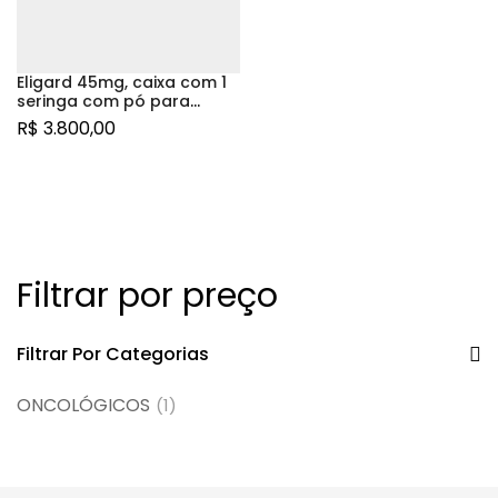
Eligard 45mg, caixa com 1
seringa com pó para
suspensão de liberação
R$
3.800,00
prolongada de uso
subcutâneo + seringa com
diluente
Filtrar por preço
Filtrar Por Categorias
ONCOLÓGICOS
(1)