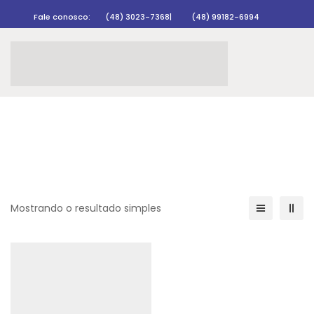
Fale conosco:
(48) 3023-7368
|
(48) 99182-6994
Rastrear pedido
Mostrando o resultado simples