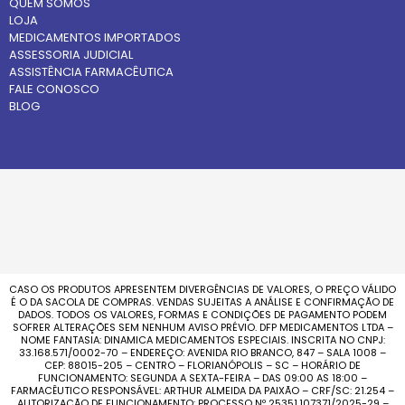
QUEM SOMOS
LOJA
MEDICAMENTOS IMPORTADOS
ASSESSORIA JUDICIAL
ASSISTÊNCIA FARMACÊUTICA
FALE CONOSCO
BLOG
CASO OS PRODUTOS APRESENTEM DIVERGÊNCIAS DE VALORES, O PREÇO VÁLIDO
É O DA SACOLA DE COMPRAS. VENDAS SUJEITAS A ANÁLISE E CONFIRMAÇÃO DE
DADOS. TODOS OS VALORES, FORMAS E CONDIÇÕES DE PAGAMENTO PODEM
SOFRER ALTERAÇÕES SEM NENHUM AVISO PRÉVIO. DFP MEDICAMENTOS LTDA –
NOME FANTASIA: DINAMICA MEDICAMENTOS ESPECIAIS. INSCRITA NO CNPJ:
33.168.571/0002-70 – ENDEREÇO: AVENIDA RIO BRANCO, 847 – SALA 1008 –
CEP: 88015-205 – CENTRO – FLORIANÓPOLIS – SC – HORÁRIO DE
FUNCIONAMENTO: SEGUNDA A SEXTA-FEIRA – DAS 09:00 AS 18:00 –
FARMACÊUTICO RESPONSÁVEL: ARTHUR ALMEIDA DA PAIXÃO – CRF/SC: 21.254 –
AUTORIZAÇÃO DE FUNCIONAMENTO: PROCESSO Nº 25351.107371/2025-29 –