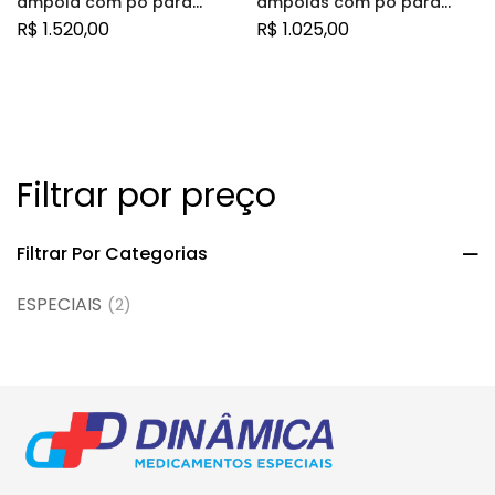
ampola com pó para
ampolas com pó para
solução de uso
solução de uso
R$
1.520,00
R$
1.025,00
intramuscular + 1 seringa
intramuscular + 5 ampolas
preenchida com 1mL de
com 1mL de diluente
diluente + 9 seringas
Filtrar por preço
Filtrar Por Categorias
ESPECIAIS
(2)