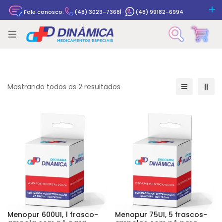
Fale conosco:
(48) 3023-7368
|
(48) 99182-6994
Rastrear pedido
Mostrando todos os 2 resultados
Menopur 600UI, 1 frasco-
Menopur 75UI, 5 frascos-