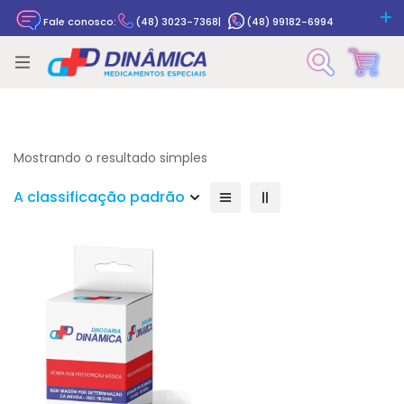
Fale conosco:
(48) 3023-7368
|
(48) 99182-6994
Rastrear pedido
Mostrando o resultado simples
A classificação padrão