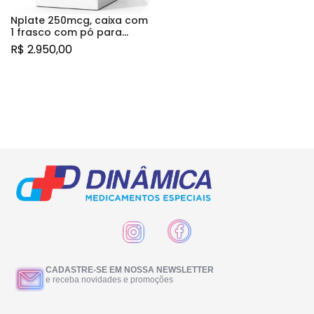
Nplate 250mcg, caixa com
1 frasco com pó para
solução de uso
R$
2.950,00
subcutâneo
CADASTRE-SE EM NOSSA NEWSLETTER
e receba novidades e promoções