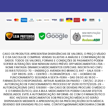
CASO OS PRODUTOS APRESENTEM DIVERGÊNCIAS DE VALORES, O PREÇO VÁLIDO
É O DA SACOLA DE COMPRAS. VENDAS SUJEITAS A ANÁLISE E CONFIRMAÇÃO DE
DADOS. TODOS OS VALORES, FORMAS E CONDIÇÕES DE PAGAMENTO PODEM
SOFRER ALTERAÇÕES SEM NENHUM AVISO PRÉVIO. DFP MEDICAMENTOS LTDA –
NOME FANTASIA: DINAMICA MEDICAMENTOS ESPECIAIS. INSCRITA NO CNPJ:
33.168.571/0002-70 – ENDEREÇO: AVENIDA RIO BRANCO, 847 – SALA 1008 –
CEP: 88015-205 – CENTRO – FLORIANÓPOLIS – SC – HORÁRIO DE
FUNCIONAMENTO: SEGUNDA A SEXTA-FEIRA – DAS 09:00 AS 18:00 –
FARMACÊUTICO RESPONSÁVEL: ARTHUR ALMEIDA DA PAIXÃO – CRF/SC: 21.254 –
AUTORIZAÇÃO DE FUNCIONAMENTO: PROCESSO Nº 25351.107371/2025-29 –
AUTORIZAÇÃO/MS (AFE): 5193891 – EM CASO DE DÚVIDAS PROCURE O MÉDICO
E O FARMACÊUTICO, LEIA A BULA. MEDICAMENTOS PODEM CAUSAR EFEITOS
INDESEJADOS. EVITE A AUTOMEDICAÇÃO: INFORME-SE COM O FARMACÊUTICO
RDC 44/2009. MEDICAMENTOS SOB PRESCRIÇÃO MÉDICA SÓ SERÃO
DISPENSADOS MEDIANTE A APRESENTAÇÃO DA PRESCRIÇÃO/RECEITA MÉDICA.
DEVENDO SER ENVIADAS PELO E-MAIL: CONTATO@DINAMICADROGARIA.COM.BR.