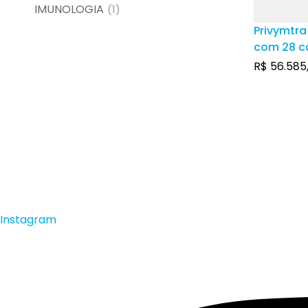
IMUNOLOGIA
(1)
Privymtra
com 28 c
revestido
R$
56.585
Instagram