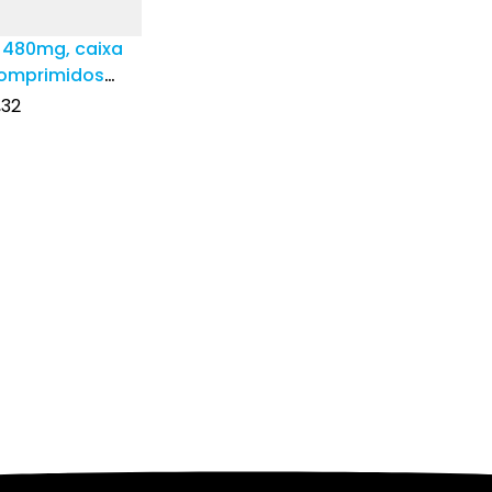
 480mg, caixa
omprimidos
s
,32