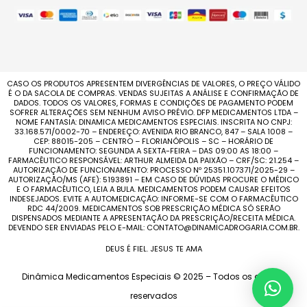
CASO OS PRODUTOS APRESENTEM DIVERGÊNCIAS DE VALORES, O PREÇO VÁLIDO
É O DA SACOLA DE COMPRAS. VENDAS SUJEITAS A ANÁLISE E CONFIRMAÇÃO DE
DADOS. TODOS OS VALORES, FORMAS E CONDIÇÕES DE PAGAMENTO PODEM
SOFRER ALTERAÇÕES SEM NENHUM AVISO PRÉVIO. DFP MEDICAMENTOS LTDA –
NOME FANTASIA: DINAMICA MEDICAMENTOS ESPECIAIS. INSCRITA NO CNPJ:
33.168.571/0002-70 – ENDEREÇO: AVENIDA RIO BRANCO, 847 – SALA 1008 –
CEP: 88015-205 – CENTRO – FLORIANÓPOLIS – SC – HORÁRIO DE
FUNCIONAMENTO: SEGUNDA A SEXTA-FEIRA – DAS 09:00 AS 18:00 –
FARMACÊUTICO RESPONSÁVEL: ARTHUR ALMEIDA DA PAIXÃO – CRF/SC: 21.254 –
AUTORIZAÇÃO DE FUNCIONAMENTO: PROCESSO Nº 25351.107371/2025-29 –
AUTORIZAÇÃO/MS (AFE): 5193891 – EM CASO DE DÚVIDAS PROCURE O MÉDICO
E O FARMACÊUTICO, LEIA A BULA. MEDICAMENTOS PODEM CAUSAR EFEITOS
INDESEJADOS. EVITE A AUTOMEDICAÇÃO: INFORME-SE COM O FARMACÊUTICO
RDC 44/2009. MEDICAMENTOS SOB PRESCRIÇÃO MÉDICA SÓ SERÃO
DISPENSADOS MEDIANTE A APRESENTAÇÃO DA PRESCRIÇÃO/RECEITA MÉDICA.
DEVENDO SER ENVIADAS PELO E-MAIL: CONTATO@DINAMICADROGARIA.COM.BR.
DEUS É FIEL. JESUS TE AMA
Dinâmica Medicamentos Especiais © 2025 – Todos os direitos
reservados