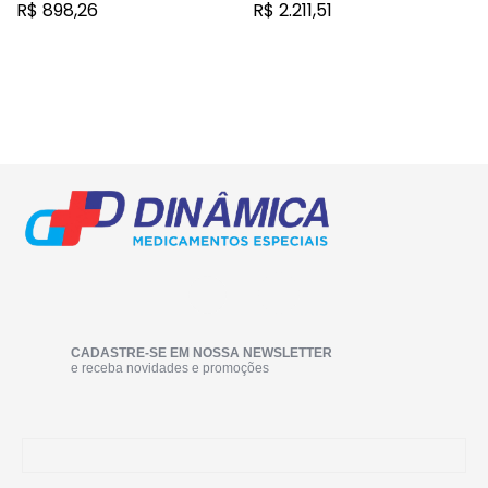
pó para solução de uso
pó para solução de uso
R$
898,26
R$
2.211,51
intravenoso
intravenoso
CADASTRE-SE EM NOSSA NEWSLETTER
e receba novidades e promoções