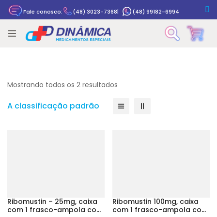
Fale conosco:
(48) 3023-7368
|
(48) 99182-6994
Rastrear pedido
Mostrando todos os 2 resultados
A classificação padrão
Ribomustin – 25mg, caixa
Ribomustin 100mg, caixa
com 1 frasco-ampola com
com 1 frasco-ampola com