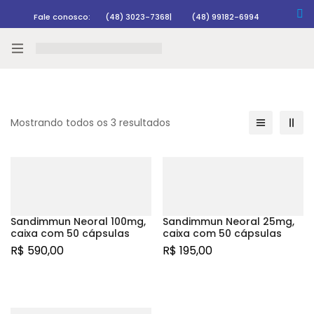
Fale conosco:
(48) 3023-7368
|
(48) 99182-6994
Rastrear pedido
Mostrando todos os 3 resultados
Sandimmun Neoral 100mg,
Sandimmun Neoral 25mg,
caixa com 50 cápsulas
caixa com 50 cápsulas
R$
590,00
R$
195,00