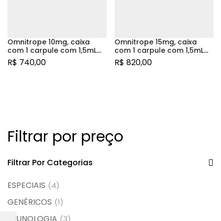
Omnitrope 10mg, caixa
Omnitrope 15mg, caixa
com 1 carpule com 1,5mL
com 1 carpule com 1,5mL
de solução de uso
de solução de uso
R$
740,00
R$
820,00
subcutâneo
subcutâneo
Filtrar por preço
Filtrar Por Categorias
ESPECIAIS
(4)
GENÉRICOS
(1)
IMUNOLOGIA
(3)