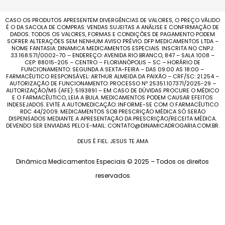
CASO OS PRODUTOS APRESENTEM DIVERGÊNCIAS DE VALORES, O PREÇO VÁLIDO
É O DA SACOLA DE COMPRAS. VENDAS SUJEITAS A ANÁLISE E CONFIRMAÇÃO DE
DADOS. TODOS OS VALORES, FORMAS E CONDIÇÕES DE PAGAMENTO PODEM
SOFRER ALTERAÇÕES SEM NENHUM AVISO PRÉVIO. DFP MEDICAMENTOS LTDA –
NOME FANTASIA: DINAMICA MEDICAMENTOS ESPECIAIS. INSCRITA NO CNPJ:
33.168.571/0002-70 – ENDEREÇO: AVENIDA RIO BRANCO, 847 – SALA 1008 –
CEP: 88015-205 – CENTRO – FLORIANÓPOLIS – SC – HORÁRIO DE
FUNCIONAMENTO: SEGUNDA A SEXTA-FEIRA – DAS 09:00 AS 18:00 –
FARMACÊUTICO RESPONSÁVEL: ARTHUR ALMEIDA DA PAIXÃO – CRF/SC: 21.254 –
AUTORIZAÇÃO DE FUNCIONAMENTO: PROCESSO Nº 25351.107371/2025-29 –
AUTORIZAÇÃO/MS (AFE): 5193891 – EM CASO DE DÚVIDAS PROCURE O MÉDICO
E O FARMACÊUTICO, LEIA A BULA. MEDICAMENTOS PODEM CAUSAR EFEITOS
INDESEJADOS. EVITE A AUTOMEDICAÇÃO: INFORME-SE COM O FARMACÊUTICO
RDC 44/2009. MEDICAMENTOS SOB PRESCRIÇÃO MÉDICA SÓ SERÃO
DISPENSADOS MEDIANTE A APRESENTAÇÃO DA PRESCRIÇÃO/RECEITA MÉDICA.
DEVENDO SER ENVIADAS PELO E-MAIL: CONTATO@DINAMICADROGARIA.COM.BR.
DEUS É FIEL. JESUS TE AMA
Dinâmica Medicamentos Especiais © 2025 – Todos os direitos
reservados