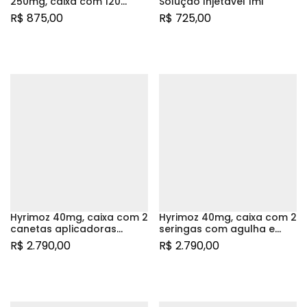
250mg, caixa com 120
Solução Injetável 1ml
comprimidos revestidos –
R$
875,00
R$
725,00
SANDOZ
Hyrimoz 40mg, caixa com 2
Hyrimoz 40mg, caixa com 2
canetas aplicadoras
seringas com agulha e
preenchidas com 0,8mL de
preenchidas com 0,8mL de
R$
2.790,00
R$
2.790,00
solução de uso
solução de uso
subcutâneo
subcutâneo