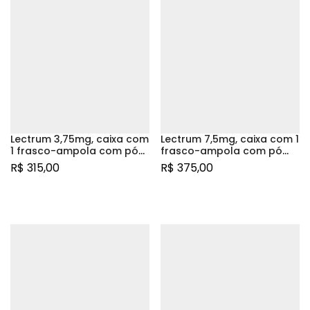
Lectrum 3,75mg, caixa com
Lectrum 7,5mg, caixa com 1
1 frasco-ampola com pó
frasco-ampola com pó
para suspensão de uso
para suspensão de uso
R$
315,00
R$
375,00
intramuscular + 1 ampola
intramuscular + 1 ampola
com 1,5mL de diluente + 2
diluente + 2 agulhas
agulhas