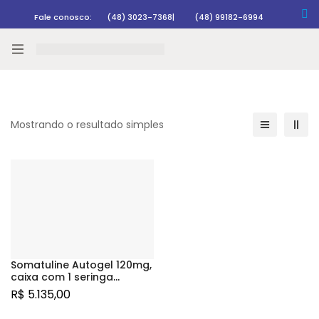
Fale conosco:
(48) 3023-7368
|
(48) 99182-6994
Rastrear pedido
Mostrando o resultado simples
Somatuline Autogel 120mg,
caixa com 1 seringa
preenchida com 0,5mL de
R$
5.135,00
solução de uso
subcutâneo