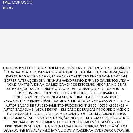
FALE CONOSCO
BLOG
CASO OS PRODUTOS APRESENTEM DIVERGÊNCIAS DE VALORES, O PREÇO VÁLIDO
É O DA SACOLA DE COMPRAS. VENDAS SUJEITAS A ANÁLISE E CONFIRMAÇÃO DE
DADOS. TODOS OS VALORES, FORMAS E CONDIÇÕES DE PAGAMENTO PODEM
SOFRER ALTERAÇÕES SEM NENHUM AVISO PRÉVIO. DFP MEDICAMENTOS LTDA –
NOME FANTASIA: DINAMICA MEDICAMENTOS ESPECIAIS. INSCRITA NO CNPJ:
33.168.571/0002-70 – ENDEREÇO: AVENIDA RIO BRANCO, 847 – SALA 1008 –
CEP: 88015-205 – CENTRO – FLORIANÓPOLIS – SC – HORÁRIO DE
FUNCIONAMENTO: SEGUNDA A SEXTA-FEIRA – DAS 09:00 AS 18:00 –
FARMACÊUTICO RESPONSÁVEL: ARTHUR ALMEIDA DA PAIXÃO – CRF/SC: 21.254 –
AUTORIZAÇÃO DE FUNCIONAMENTO: PROCESSO Nº 25351.107371/2025-29 –
AUTORIZAÇÃO/MS (AFE): 5193891 – EM CASO DE DÚVIDAS PROCURE O MÉDICO
E O FARMACÊUTICO, LEIA A BULA. MEDICAMENTOS PODEM CAUSAR EFEITOS
INDESEJADOS. EVITE A AUTOMEDICAÇÃO: INFORME-SE COM O FARMACÊUTICO
RDC 44/2009. MEDICAMENTOS SOB PRESCRIÇÃO MÉDICA SÓ SERÃO
DISPENSADOS MEDIANTE A APRESENTAÇÃO DA PRESCRIÇÃO/RECEITA MÉDICA.
DEVENDO SER ENVIADAS PELO E-MAIL: CONTATO@DINAMICADROGARIA.COM.BR.