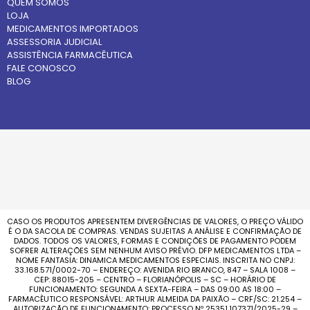
QUEM SOMOS
LOJA
MEDICAMENTOS IMPORTADOS
ASSESSORIA JUDICIAL
ASSISTÊNCIA FARMACÊUTICA
FALE CONOSCO
BLOG
CASO OS PRODUTOS APRESENTEM DIVERGÊNCIAS DE VALORES, O PREÇO VÁLIDO
É O DA SACOLA DE COMPRAS. VENDAS SUJEITAS A ANÁLISE E CONFIRMAÇÃO DE
DADOS. TODOS OS VALORES, FORMAS E CONDIÇÕES DE PAGAMENTO PODEM
SOFRER ALTERAÇÕES SEM NENHUM AVISO PRÉVIO. DFP MEDICAMENTOS LTDA –
NOME FANTASIA: DINAMICA MEDICAMENTOS ESPECIAIS. INSCRITA NO CNPJ:
33.168.571/0002-70 – ENDEREÇO: AVENIDA RIO BRANCO, 847 – SALA 1008 –
CEP: 88015-205 – CENTRO – FLORIANÓPOLIS – SC – HORÁRIO DE
FUNCIONAMENTO: SEGUNDA A SEXTA-FEIRA – DAS 09:00 AS 18:00 –
FARMACÊUTICO RESPONSÁVEL: ARTHUR ALMEIDA DA PAIXÃO – CRF/SC: 21.254 –
AUTORIZAÇÃO DE FUNCIONAMENTO: PROCESSO Nº 25351.107371/2025-29 –