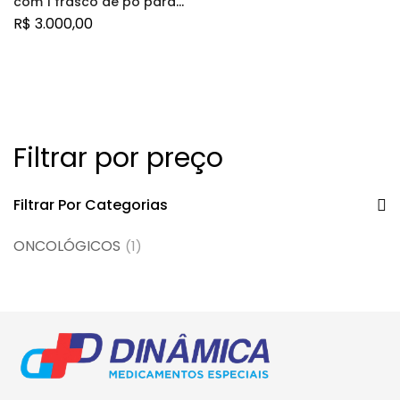
com 1 frasco de pó para
solução de uso
R$
3.000,00
intravenoso
Filtrar por preço
Filtrar Por Categorias
ONCOLÓGICOS
(1)