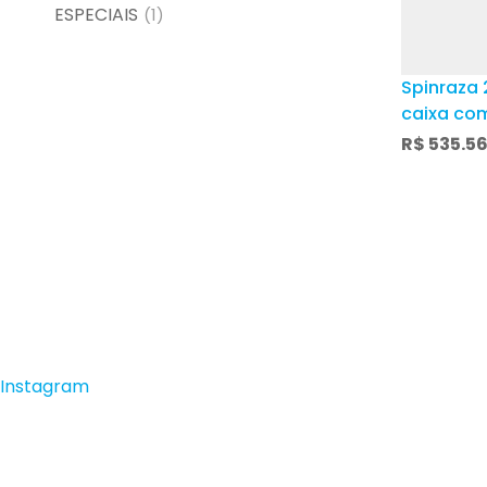
ESPECIAIS
(1)
Spinraza
caixa com
ampola c
R$
535.5
solução 
intratec
hospitala
Instagram