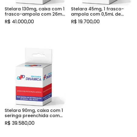
Stelara 130mg, caixa com 1
Stelara 45mg, 1 frasco-
frasco-ampola com 26mL
ampola com 0,5mL de
de solução de uso
solução de uso
R$
41.000,00
R$
19.700,00
intravenoso
subcutâneo
Stelara 90mg, caixa com 1
seringa preenchida com
dispositivo de segurança
R$
39.580,00
com 1mL de solução de
uso subcutâneo