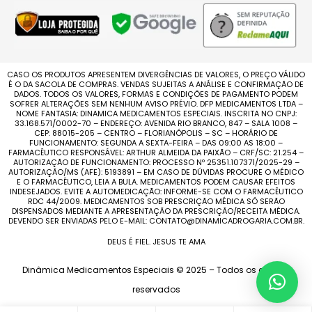
CASO OS PRODUTOS APRESENTEM DIVERGÊNCIAS DE VALORES, O PREÇO VÁLIDO
É O DA SACOLA DE COMPRAS. VENDAS SUJEITAS A ANÁLISE E CONFIRMAÇÃO DE
DADOS. TODOS OS VALORES, FORMAS E CONDIÇÕES DE PAGAMENTO PODEM
SOFRER ALTERAÇÕES SEM NENHUM AVISO PRÉVIO. DFP MEDICAMENTOS LTDA –
NOME FANTASIA: DINAMICA MEDICAMENTOS ESPECIAIS. INSCRITA NO CNPJ:
33.168.571/0002-70 – ENDEREÇO: AVENIDA RIO BRANCO, 847 – SALA 1008 –
CEP: 88015-205 – CENTRO – FLORIANÓPOLIS – SC – HORÁRIO DE
FUNCIONAMENTO: SEGUNDA A SEXTA-FEIRA – DAS 09:00 AS 18:00 –
FARMACÊUTICO RESPONSÁVEL: ARTHUR ALMEIDA DA PAIXÃO – CRF/SC: 21.254 –
AUTORIZAÇÃO DE FUNCIONAMENTO: PROCESSO Nº 25351.107371/2025-29 –
AUTORIZAÇÃO/MS (AFE): 5193891 – EM CASO DE DÚVIDAS PROCURE O MÉDICO
E O FARMACÊUTICO, LEIA A BULA. MEDICAMENTOS PODEM CAUSAR EFEITOS
INDESEJADOS. EVITE A AUTOMEDICAÇÃO: INFORME-SE COM O FARMACÊUTICO
RDC 44/2009. MEDICAMENTOS SOB PRESCRIÇÃO MÉDICA SÓ SERÃO
DISPENSADOS MEDIANTE A APRESENTAÇÃO DA PRESCRIÇÃO/RECEITA MÉDICA.
DEVENDO SER ENVIADAS PELO E-MAIL: CONTATO@DINAMICADROGARIA.COM.BR.
DEUS É FIEL. JESUS TE AMA
Dinâmica Medicamentos Especiais © 2025 – Todos os direitos
reservados