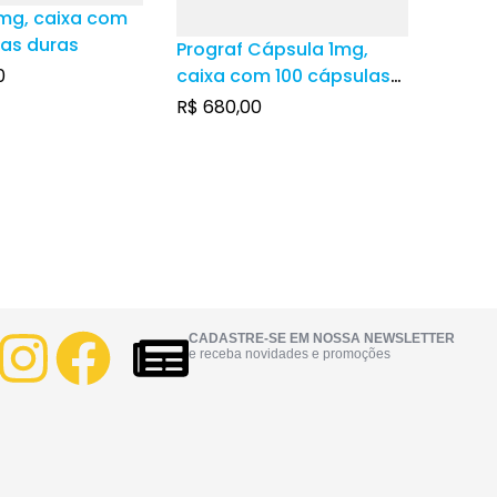
mg, caixa com
as duras
Prograf Cápsula 1mg,
0
caixa com 100 cápsulas
duras
R$
680,00
CADASTRE-SE EM NOSSA NEWSLETTER
e receba novidades e promoções