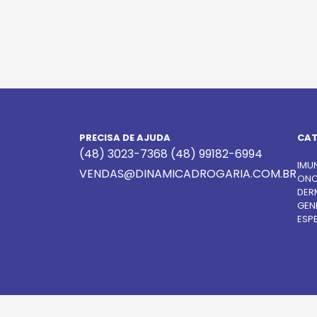
PRECISA DE AJUDA
CAT
(48) 3023-7368
(48) 99182-6994
IMU
VENDAS@DINAMICADROGARIA.COM.BR
ONC
DER
GEN
ESPE