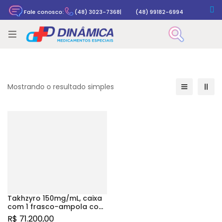
Fale conosco:
(48) 3023-7368
|
(48) 99182-6994
Rastrear pedido
Mostrando o resultado simples
Takhzyro 150mg/mL, caixa
com 1 frasco-ampola com
2mL de solução de uso
R$
71.200,00