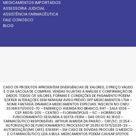
MEDICAMENTOS IMPORTADOS
ASSESSORIA JUDICIAL
ASSISTÊNCIA FARMACÊUTICA
FALE CONOSCO
BLOG
CASO OS PRODUTOS APRESENTEM DIVERGÊNCIAS DE VALORES, O PREÇO VÁLIDO
É O DA SACOLA DE COMPRAS. VENDAS SUJEITAS A ANÁLISE E CONFIRMAÇÃO DE
DADOS. TODOS OS VALORES, FORMAS E CONDIÇÕES DE PAGAMENTO PODEM
SOFRER ALTERAÇÕES SEM NENHUM AVISO PRÉVIO. DFP MEDICAMENTOS LTDA –
NOME FANTASIA: DINAMICA MEDICAMENTOS ESPECIAIS. INSCRITA NO CNPJ:
33.168.571/0002-70 – ENDEREÇO: AVENIDA RIO BRANCO, 847 – SALA 1008 –
CEP: 88015-205 – CENTRO – FLORIANÓPOLIS – SC – HORÁRIO DE
FUNCIONAMENTO: SEGUNDA A SEXTA-FEIRA – DAS 09:00 AS 18:00 –
FARMACÊUTICO RESPONSÁVEL: ARTHUR ALMEIDA DA PAIXÃO – CRF/SC: 21.254 –
AUTORIZAÇÃO DE FUNCIONAMENTO: PROCESSO Nº 25351.107371/2025-29 –
AUTORIZAÇÃO/MS (AFE): 5193891 – EM CASO DE DÚVIDAS PROCURE O MÉDICO
E O FARMACÊUTICO, LEIA A BULA. MEDICAMENTOS PODEM CAUSAR EFEITOS